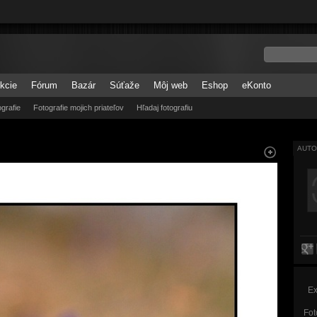
kcie
Fórum
Bazár
Súťaže
Môj web
Eshop
eKonto
grafie
Fotografie mojich priateľov
Hľadaj fotografiu
AUTO
Ex
Fot