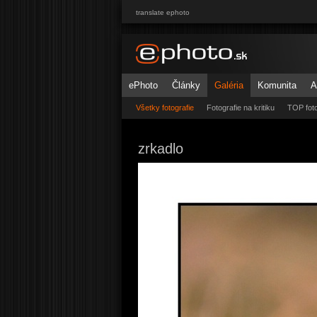
translate ephoto
ePhoto
Články
Galéria
Komunita
A
Všetky fotografie
Fotografie na kritiku
TOP foto
zrkadlo