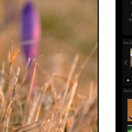
Na
ĎALŠ
ĎALŠ