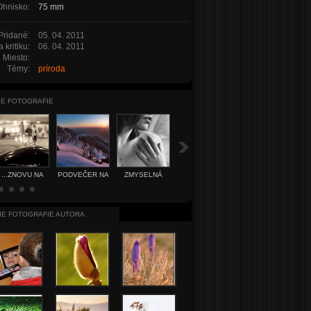
Ohnisko:
75 mm
Pridané:
05. 04. 2011
 kritiku:
06. 04. 2011
Miesto:
Témy:
príroda
IE FOTOGRAFIE
ZMYSELNÁ
HĽADANIE
...ZNOVU NA
PODVEČER NA
ŽIVOT V
POKOJA
CESTY
STRÁŽOVE
MESTE
IE FOTOGRAFIE AUTORA