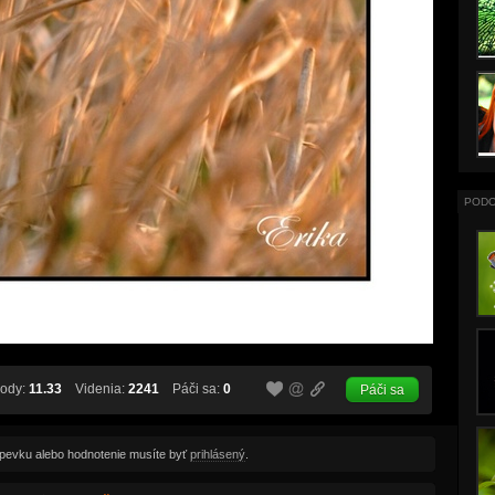
PODO
ody:
11.33
Videnia:
2241
Páči sa:
0
Páči sa
spevku alebo hodnotenie musíte byť
prihlásený
.