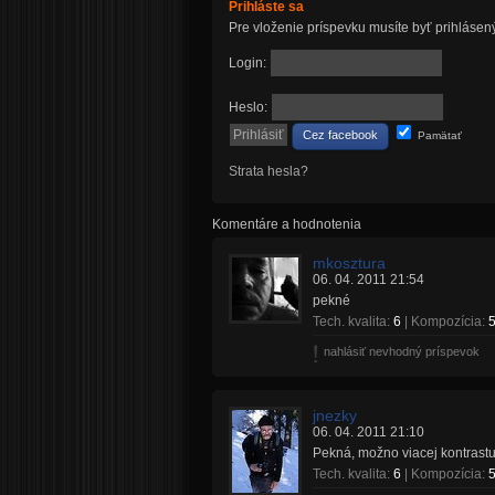
Prihláste sa
Pre vloženie príspevku musíte byť prihlásen
Login:
Heslo:
Cez facebook
Pamätať
Strata hesla?
Komentáre a hodnotenia
mkosztura
06. 04. 2011 21:54
pekné
Tech. kvalita:
6
| Kompozícia:
nahlásiť nevhodný príspevok
jnezky
06. 04. 2011 21:10
Pekná, možno viacej kontrastu,
Tech. kvalita:
6
| Kompozícia: