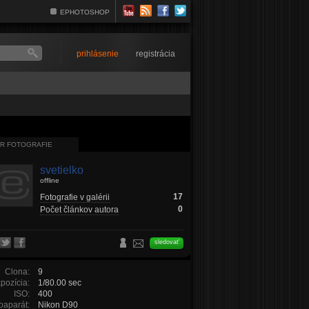
EPHOTOSHOP
prihlásenie
registrácia
R FOTOGRAFIE
svetielko
offline
17
Fotografie v galérii
0
Počet článkov autora
sledovať
Clona:
9
pozícia:
1/80.00 sec
ISO:
400
oaparát:
Nikon D90