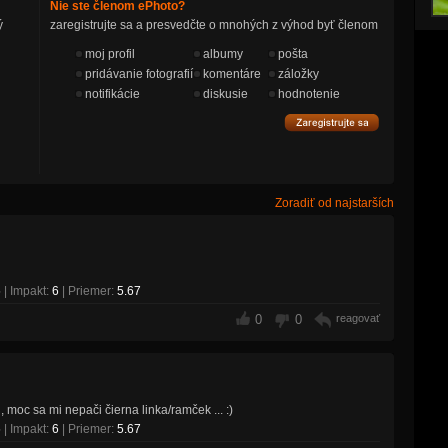
Nie ste členom ePhoto?
ý
zaregistrujte sa a presvedčte o mnohých z výhod byť členom
moj profil
albumy
pošta
pridávanie fotografií
komentáre
záložky
notifikácie
diskusie
hodnotenie
Zoradiť od najstarších
5
| Impakt:
6
| Priemer:
5.67
0
0
reagovať
 moc sa mi nepači čierna linka/ramček ... :)
5
| Impakt:
6
| Priemer:
5.67