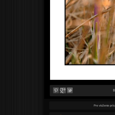
B
Pre vloženie prí