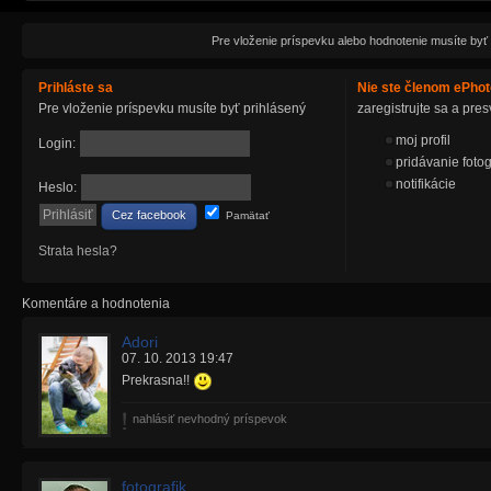
Pre vloženie príspevku alebo hodnotenie musíte byť
Prihláste sa
Nie ste členom ePho
Pre vloženie príspevku musíte byť prihlásený
zaregistrujte sa a pr
moj profil
Login:
pridávanie fotog
notifikácie
Heslo:
Cez facebook
Pamätať
Strata hesla?
Komentáre a hodnotenia
Adori
07. 10. 2013 19:47
Prekrasna!!
nahlásiť nevhodný príspevok
fotografik