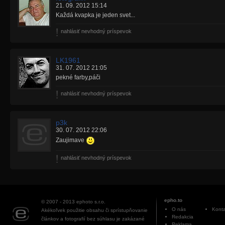
21. 09. 2012 15:14
Každá kvapka je jeden svet...
nahlásiť nevhodný príspevok
LK1961
31. 07. 2012 21:05
pekné farby,páči
nahlásiť nevhodný príspevok
p3k
30. 07. 2012 22:06
Zaujimave
nahlásiť nevhodný príspevok
epho.to
© 2007 - 2013
ephoto s.r.o.
O nás
Konta
Akékoľvek použitie obsahu či sprístupňovanie
Redakcia
článkov a fotografií bez súhlasu je zakázané
Reklama