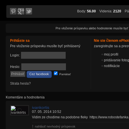
Body:
56.00
Videnia:
2120
Páč
Pre vloženie príspevku alebo hodnotenie musíte byť
Prihláste sa
Nie ste členom ePho
Pre vloženie príspevku musíte byť prihlásený
zaregistrujte sa a pr
moj profil
Login:
pridávanie fotog
notifikácie
Heslo:
Cez facebook
Pamätať
Strata hesla?
Komentáre a hodnotenia
ivankortis
07. 05. 2014 10:52
Vidim ze chodime na podobne fleky
https://www.robostefanka.
nahlásiť nevhodný príspevok