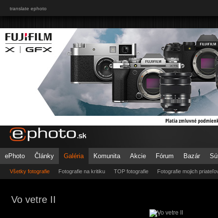
translate ephoto
ePhoto
Články
Galéria
Komunita
Akcie
Fórum
Bazár
Sú
Všetky fotografie
Fotografie na kritiku
TOP fotografie
Fotografie mojich priateľo
Vo vetre II