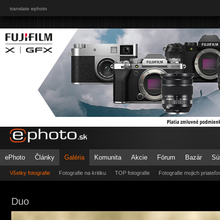
translate ephoto
ePhoto
Články
Galéria
Komunita
Akcie
Fórum
Bazár
Sú
Všetky fotografie
Fotografie na kritiku
TOP fotografie
Fotografie mojich priateľo
Duo