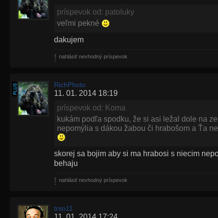
príspevok od: patoluky
veľmi pekné
dakujem
nahlásiť nevhodný príspevok
RichPhoto
11. 01. 2014 18:19
príspevok od: Koma
kukám podľa spodku, že si asi ležal dole na z
nepomýlia s dákou žabou či hrabošom a Ťa n
skorej sa bojim aby si ma hrabosi s niecim nepo
behaju
nahlásiť nevhodný príspevok
trso11
11. 01. 2014 17:24