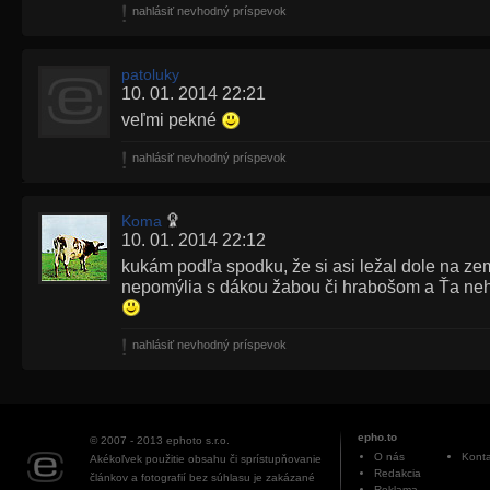
nahlásiť nevhodný príspevok
patoluky
10. 01. 2014 22:21
veľmi pekné
nahlásiť nevhodný príspevok
Koma
10. 01. 2014 22:12
kukám podľa spodku, že si asi ležal dole na ze
nepomýlia s dákou žabou či hrabošom a Ťa ne
nahlásiť nevhodný príspevok
epho.to
© 2007 - 2013
ephoto s.r.o.
O nás
Konta
Akékoľvek použitie obsahu či sprístupňovanie
Redakcia
článkov a fotografií bez súhlasu je zakázané
Reklama