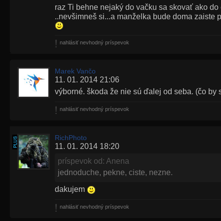
raz Ti behne nejaký do vačku sa skovať ako do 
..nevšimneš si...a manželka bude doma zaiste 
nahlásiť nevhodný príspevok
Marek Vančo
11. 01. 2014 21:06
výborné. škoda že nie sú ďalej od seba. (čo by
nahlásiť nevhodný príspevok
RichPhoto
11. 01. 2014 18:20
príspevok od: Anena
jednoduche, pekne, ciste, nezne.
dakujem
nahlásiť nevhodný príspevok