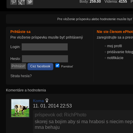
Body:
259.00
Videnia:
4155
Pá
Pre vloženie príspevku alebo hodnotenie musíte byť
Prihláste sa
Nie ste členom ePho
Pre vloženie príspevku musíte byť prihlásený
zaregistrujte sa a pr
moj profil
Login:
pridávanie fotog
notifikácie
Heslo:
Cez facebook
Pamätať
Strata hesla?
Komentáre a hodnotenia
Koma
11. 01. 2014 22:53
príspevok od: RichPhoto
skorej sa bojim aby si ma hrabosi s niecim nep
mna behaju