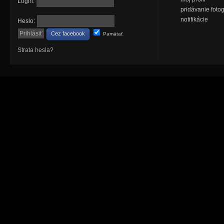
Login:
pridávanie fotog
notifikácie
Heslo:
Cez facebook
Pamätať
Strata hesla?