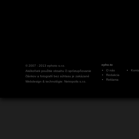
epho.to
© 2007 - 2013
ephoto s.r.o.
O nás
Konta
Akékoľvek použitie obsahu či sprístupňovanie
Redakcia
článkov a fotografií bez súhlasu je zakázané
Reklama
Webdesign & technológie: Netropolis s.r.o.