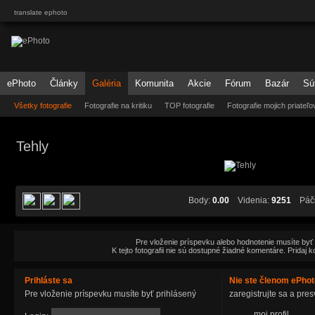
translate ephoto
ePhoto
Články
Galéria
Komunita
Akcie
Fórum
Bazár
Sú
Všetky fotografie
Fotografie na kritiku
TOP fotografie
Fotografie mojich priateľo
Tehly
Body:
0.00
Videnia:
9251
Páči
Pre vloženie príspevku alebo hodnotenie musíte byť
K tejto fotografii nie sú dostupné žiadné komentáre. Pridaj 
Prihláste sa
Nie ste členom ePho
Pre vloženie príspevku musíte byť prihlásený
zaregistrujte sa a pr
moj profil