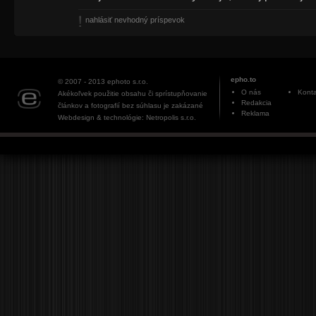
nahlásiť nevhodný príspevok
epho.to
© 2007 - 2013
ephoto s.r.o.
O nás
Konta
Akékoľvek použitie obsahu či sprístupňovanie
Redakcia
článkov a fotografií bez súhlasu je zakázané
Reklama
Webdesign & technológie: Netropolis s.r.o.