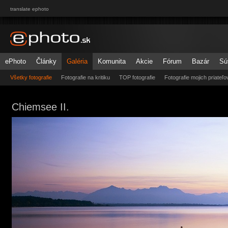
translate ephoto
ePhoto
Články
Galéria
Komunita
Akcie
Fórum
Bazár
Sú
Všetky fotografie
Fotografie na kritiku
TOP fotografie
Fotografie mojich priateľo
Chiemsee II.