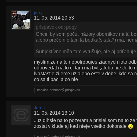
jerry
11. 05. 2014 20:53
príspevok od: poqy
Chcel by som počuť názory oborníkov na tú bod
alebo prečo nie tam tá bodka(skala?) má, nemá
Subjektívne mňa tam vyrušuje, ale aj priťahuje.
myslim,ze na to nepotrebujes ziadnych foto odbor
odpovedat na to ci tam ma byt ,alebo nie.Je to 
Nastastie zijeme uz,alebo este v dobe ,kde sa
co sa ti paci a co nie
nahlásiť nevhodný príspevok
Jares
11. 05. 2014 13:10
..uz dlhsie na to pozeram a prisiel som na to ze 
zostat v klude aj ked nieje vsetko dokonale
nahlásiť nevhodný príspevok