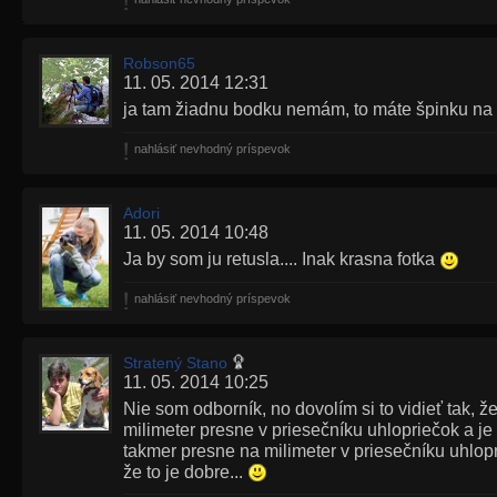
Robson65
11. 05. 2014 12:31
ja tam žiadnu bodku nemám, to máte špinku na
nahlásiť nevhodný príspevok
Adori
11. 05. 2014 10:48
Ja by som ju retusla.... Inak krasna fotka
nahlásiť nevhodný príspevok
Stratený Stano
11. 05. 2014 10:25
Nie som odborník, no dovolím si to vidieť tak, ž
milimeter presne v priesečníku uhlopriečok a j
takmer presne na milimeter v priesečníku uhlopr
že to je dobre...