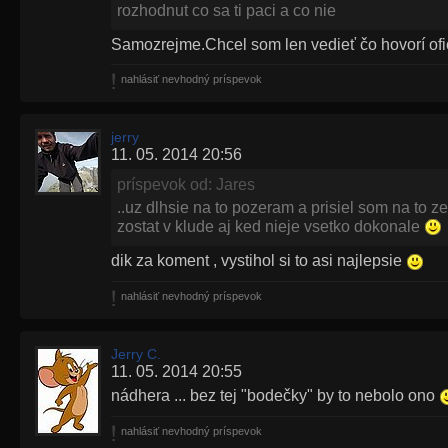
rozhodnut co sa ti paci a co nie
Samozrejme.Chcel som len vedieť čo hovorí ofic
nahlásiť nevhodný príspevok
jerry
11. 05. 2014 20:56
príspevok od: Jares
..uz dlhsie na to pozeram a prisiel som na to ze
zostat v klude aj ked nieje vsetko dokonale
dik za koment , vystihol si to asi najlepsie
nahlásiť nevhodný príspevok
Jerry C.
11. 05. 2014 20:55
nádhera ... bez tej "bodečky" by to nebolo ono
nahlásiť nevhodný príspevok