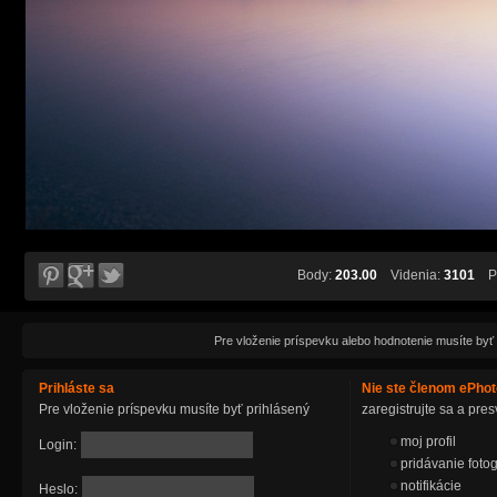
Body:
203.00
Videnia:
3101
Pá
Pre vloženie príspevku alebo hodnotenie musíte byť
Prihláste sa
Nie ste členom ePho
Pre vloženie príspevku musíte byť prihlásený
zaregistrujte sa a pr
moj profil
Login:
pridávanie fotog
notifikácie
Heslo: