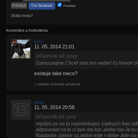
Cez facebook
Pamätať
Strata hesla?
Komentáre a hodnotenia
jerry
11. 05. 2014 21:01
príspevok od: poqy
Samozrejme.Chcel som len vedieť čo hovorí ofi
existuje take nieco?
nahlásiť nevhodný príspevok
poqy
11. 05. 2014 20:58
príspevok od: jerry
myslim,ze na to nepotrebujes ziadnych foto odbor
odpovedat na to ci tam ma byt ,alebo nie.Je to
Nastastie zijeme uz,alebo este v dobe ,kde s