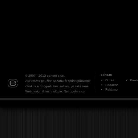
epho.to
© 2007 - 2013
ephoto s.r.o.
O nás
Konta
Akékoľvek použitie obsahu či sprístupňovanie
Redakcia
článkov a fotografií bez súhlasu je zakázané
Reklama
Webdesign & technológie: Netropolis s.r.o.