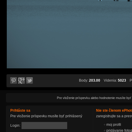
Body:
203.00
Videnia:
5023
Pá
Pre vloženie príspevku alebo hodnotenie musíte byť
Prihláste sa
Nie ste členom ePho
Pre vloženie príspevku musíte byť prihlásený
zaregistrujte sa a pr
moj profil
Login:
pridávanie fotog