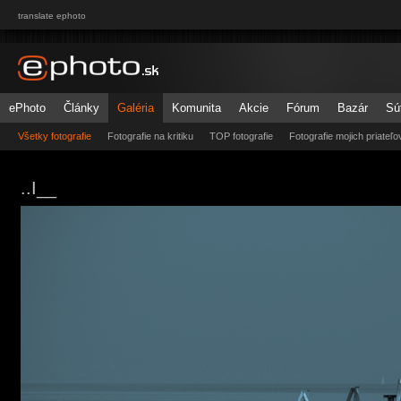
translate ephoto
ePhoto
Články
Galéria
Komunita
Akcie
Fórum
Bazár
Sú
Všetky fotografie
Fotografie na kritiku
TOP fotografie
Fotografie mojich priateľo
..I__