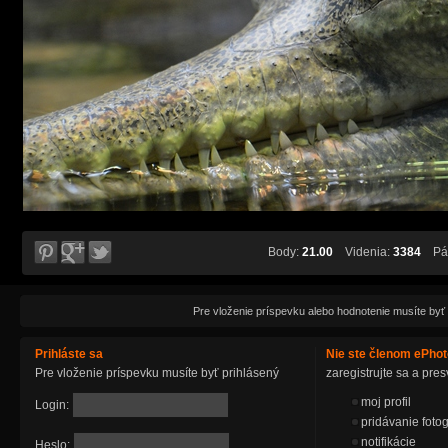
Body:
21.00
Videnia:
3384
Páč
Pre vloženie príspevku alebo hodnotenie musíte byť
Prihláste sa
Nie ste členom ePho
Pre vloženie príspevku musíte byť prihlásený
zaregistrujte sa a pr
moj profil
Login:
pridávanie fotog
notifikácie
Heslo: