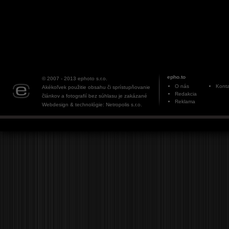
epho.to
© 2007 - 2013
ephoto s.r.o.
O nás
Konta
Akékoľvek použitie obsahu či sprístupňovanie
Redakcia
článkov a fotografií bez súhlasu je zakázané
Reklama
Webdesign & technológie: Netropolis s.r.o.