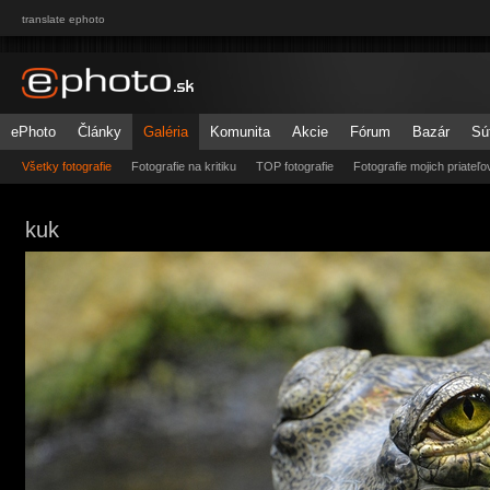
translate ephoto
ePhoto
Články
Galéria
Komunita
Akcie
Fórum
Bazár
Sú
Všetky fotografie
Fotografie na kritiku
TOP fotografie
Fotografie mojich priateľo
kuk