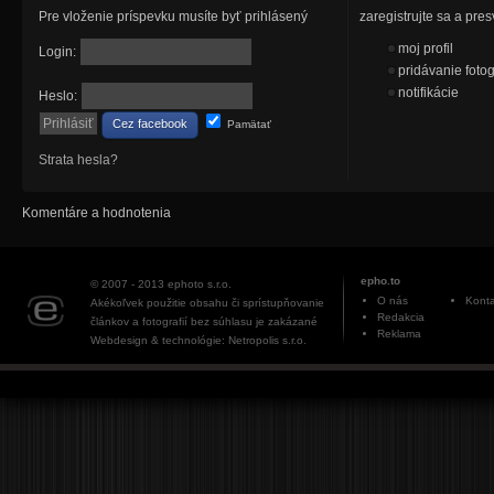
Pre vloženie príspevku musíte byť prihlásený
zaregistrujte sa a pr
moj profil
Login:
pridávanie fotog
notifikácie
Heslo:
Cez facebook
Pamätať
Strata hesla?
Komentáre a hodnotenia
epho.to
© 2007 - 2013
ephoto s.r.o.
O nás
Konta
Akékoľvek použitie obsahu či sprístupňovanie
Redakcia
článkov a fotografií bez súhlasu je zakázané
Reklama
Webdesign & technológie: Netropolis s.r.o.