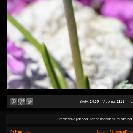
Body:
14.00
Videnia:
1163
Páč
Pre vloženie príspevku alebo hodnotenie musíte byť
Prihláste sa
Nie ste členom ePho