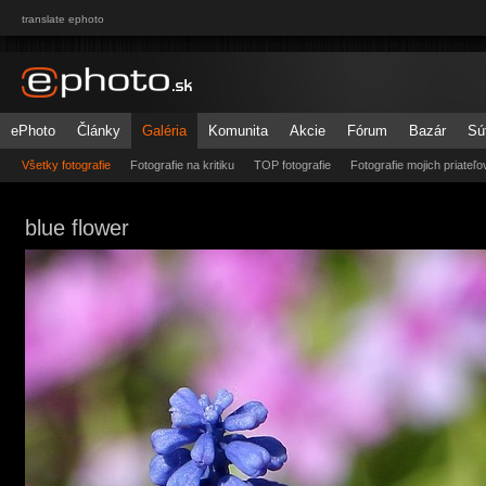
translate ephoto
ePhoto
Články
Galéria
Komunita
Akcie
Fórum
Bazár
Sú
Všetky fotografie
Fotografie na kritiku
TOP fotografie
Fotografie mojich priateľo
blue flower