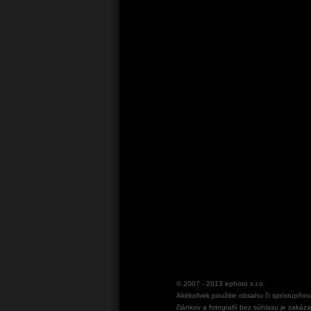
© 2007 - 2013
ephoto s.r.o.
Akékoľvek použitie obsahu či sprístupňov
článkov a fotografií bez súhlasu je zakáz