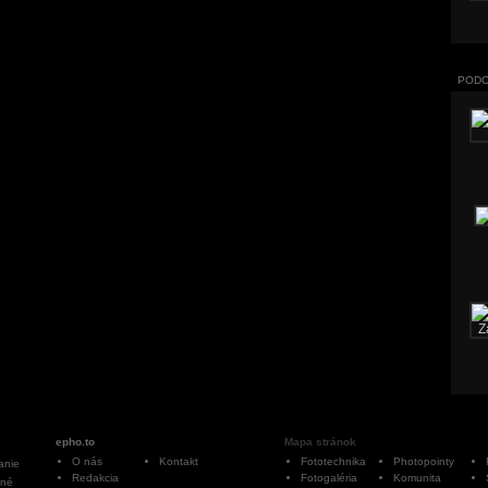
PODO
epho.to
Mapa stránok
O nás
Kontakt
Fototechnika
Photopointy
anie
Redakcia
Fotogaléria
Komunita
ané