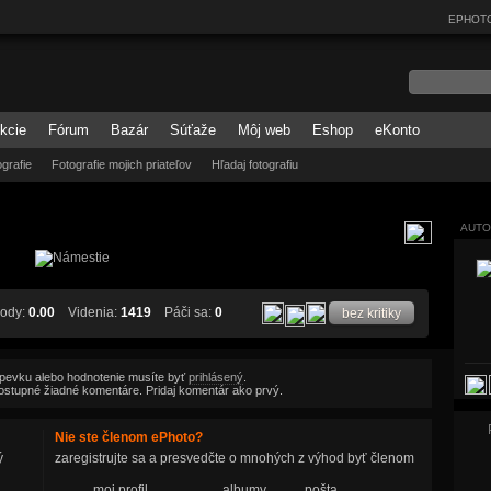
EPHOT
kcie
Fórum
Bazár
Súťaže
Môj web
Eshop
eKonto
grafie
Fotografie mojich priateľov
Hľadaj fotografiu
AUTO
ody:
0.00
Videnia:
1419
Páči sa:
0
bez kritiky
spevku alebo hodnotenie musíte byť
prihlásený
.
ú dostupné žiadné komentáre. Pridaj komentár ako prvý.
Nie ste členom ePhoto?
ý
zaregistrujte sa a presvedčte o mnohých z výhod byť členom
moj profil
albumy
pošta