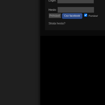
Login:
Heslo:
Cez facebook
Pamätať
Strata hesla?