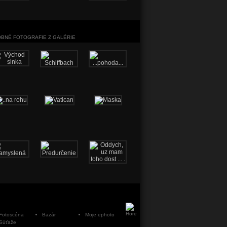
BNÉ FOTOGRAFIE Z GALÉRIE
Fotoscéna
Bazár
Moje ephoto
Súťaže