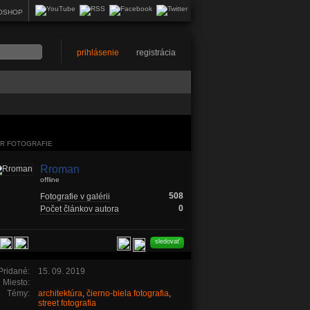
OSHOP
prihlásenie
registrácia
R FOTOGRAFIE
Rroman
offline
508
Fotografie v galérii
0
Počet článkov autora
sledovať
Pridané:
15. 09. 2019
Miesto:
Témy:
architektúra
,
čierno-biela fotografia
,
street fotografia