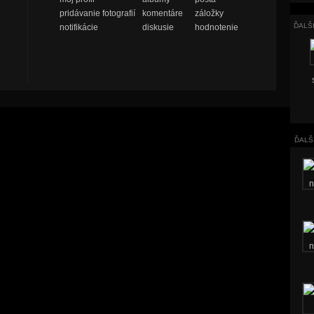
pridávanie fotografií
komentáre
záložky
ĎALŠ
notifikácie
diskusie
hodnotenie
ĎALŠ