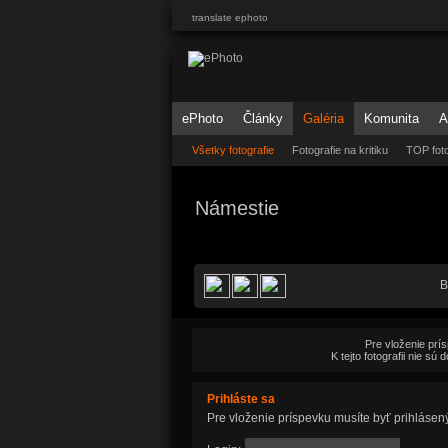
translate ephoto
ePhoto
Články
Galéria
Komunita
A
Všetky fotografie
Fotografie na kritiku
TOP foto
Námestie
B
Pre vloženie prí
K tejto fotografii nie s
Prihláste sa
Pre vloženie príspevku musíte byť prihlásen