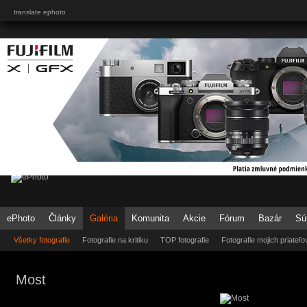
translate ephoto
ePhoto
Články
Galéria
Komunita
Akcie
Fórum
Bazár
Sú
Všetky fotografie
Fotografie na kritiku
TOP fotografie
Fotografie mojich priateľo
Most