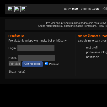
Body:
0.00
Videnia:
1395
Páči
Pre vloženie príspevku alebo hodnotenie musíte byť
K tejto fotografii nie sú dostupné žiadné komentáre. Pridaj 
Prihláste sa
Nie ste členom ePho
Pre vloženie príspevku musíte byť prihlásený
zaregistrujte sa a pr
moj profil
Login:
pridávanie fotog
notifikácie
Heslo:
Cez facebook
Pamätať
Strata hesla?