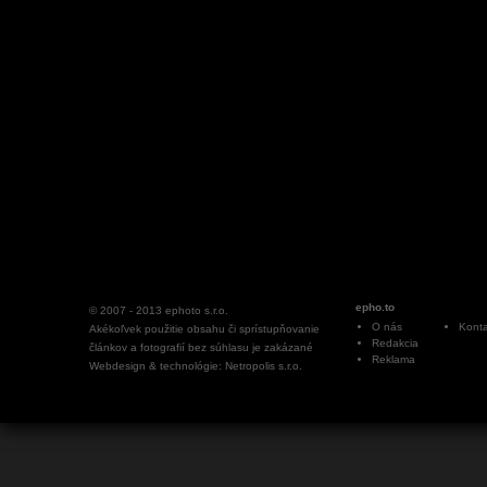
epho.to
© 2007 - 2013
ephoto s.r.o.
O nás
Konta
Akékoľvek použitie obsahu či sprístupňovanie
Redakcia
článkov a fotografií bez súhlasu je zakázané
Reklama
Webdesign & technológie: Netropolis s.r.o.