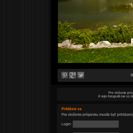
B
Pre vloženie prí
K tejto fotografii nie s
Prihláste sa
Pre vloženie príspevku musíte byť prihlásen
Login: