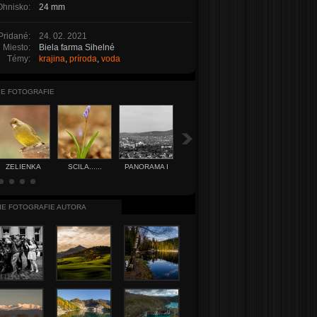
Ohnisko:
24 mm
Pridané:
24. 02. 2021
Miesto:
Biela farma Sihelné
Témy:
krajina
,
príroda
,
voda
IE FOTOGRAFIE
ZELIENKA
SCILA......
PANORAMA I
NA
POTULKÁCH
IE FOTOGRAFIE AUTORA