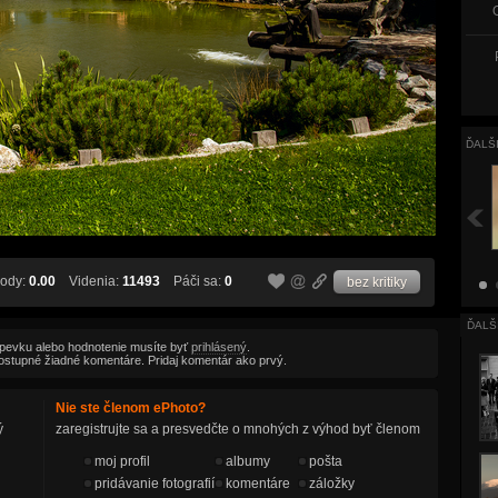
ĎALŠ
ody:
0.00
Videnia:
11493
Páči sa:
0
bez kritiky
ĎALŠ
spevku alebo hodnotenie musíte byť
prihlásený
.
ú dostupné žiadné komentáre. Pridaj komentár ako prvý.
Nie ste členom ePhoto?
ý
zaregistrujte sa a presvedčte o mnohých z výhod byť členom
moj profil
albumy
pošta
pridávanie fotografií
komentáre
záložky