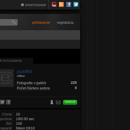
EPHOTOSHOP
prihlásenie
registrácia
R FOTOGRAFIE
jozef84
offline
220
Fotografie v galérii
0
Počet článkov autora
sledovať
Clona:
10
pozícia:
1/60.00 sec
ISO:
100
oaparát:
Nikon D610