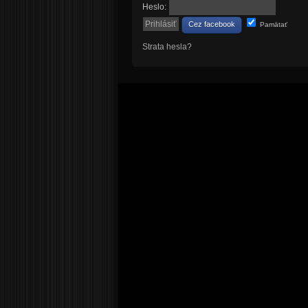
Heslo:
Cez facebook
Pamätať
Strata hesla?