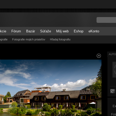
kcie
Fórum
Bazár
Súťaže
Môj web
Eshop
eKonto
grafie
Fotografie mojich priateľov
Hľadaj fotografiu
AUTO
Ex
Fot