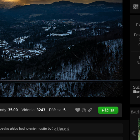
Ex
Fot
Na
Súča
tita
svet
...
v
ody:
35.00
Videnia:
3243
Páči sa:
5
Páči sa
ĎALŠ
spevku alebo hodnotenie musíte byť
prihlásený
.