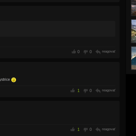
0
0
reagovať
ystrice
1
0
reagovať
1
0
reagovať