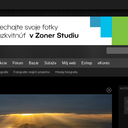
kcie
Fórum
Bazár
Súťaže
Môj web
Eshop
eKonto
grafie
Fotografie mojich priateľov
Hľadaj fotografiu
AUTO