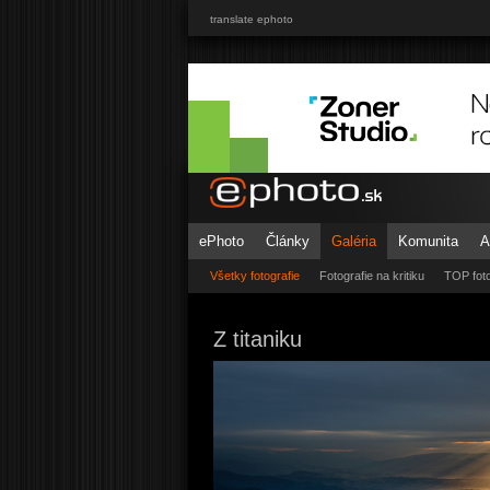
translate ephoto
ePhoto
Články
Galéria
Komunita
A
Všetky fotografie
Fotografie na kritiku
TOP foto
Z titaniku