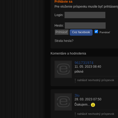
Prihláste sa
Pre vloženie príspevku musíte byť prihlásen
Login:
Heslo:
Cez facebook
Pamätať
Strata hesla?
Komentáre a hodnotenia
961731974
11. 05. 2023 08:40
pěkné
nahlásiť nevhodný príspevok
3lo
28. 03. 2023 07:50
Ďakujem...
nahlásiť nevhodný príspevok