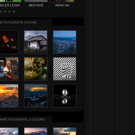
JELEŇ LESNÝ
MESTSKÉ
RÁNO NA
HVIEZDNATEC
PRVÁ
INŠPIRÁCIE...
DEDINE
ČEMERICOVÝ
SKALNIČK
IE FOTOGRAFIE AUTORA
BNÉ FOTOGRAFIE Z GALÉRIE