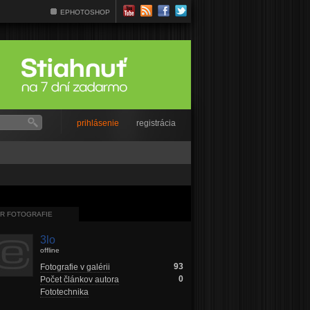
EPHOTOSHOP
prihlásenie
registrácia
R FOTOGRAFIE
3lo
offline
93
Fotografie v galérii
0
Počet článkov autora
Fototechnika