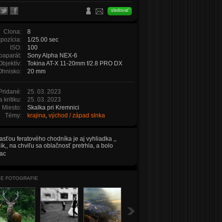
sledovať
Clona:
8
pozícia:
1/25.00 sec
ISO:
100
oaparát:
Sony Alpha NEX-6
Objektív:
Tokina AT-X 11-20mm f/2.8 PRO DX
Ohnisko:
20 mm
Pridané:
25. 03. 2023
 kritiku:
25. 03. 2023
Miesto:
Skalka pri Kremnici
Témy:
krajina
,
východ / západ slnka
sťou feratového chodníka je aj vyhliadka ,,
nik,, na chviľu sa oblačnosť pretrhla, a bolo
lo.
iac
IE FOTOGRAFIE