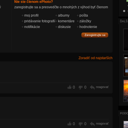
Nie ste členom ePhoto?
ý
zaregistrujte sa a presvedčte o mnohých z výhod byť členom
moj profil
albumy
pošta
pridávanie fotografií
komentáre
záložky
ĎALŠ
notifikácie
diskusie
hodnotenie
Zoradiť od najstarších
0
0
reagovať
PODO
0
0
reagovať