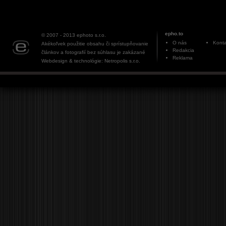
epho.to
© 2007 - 2013
ephoto s.r.o.
O nás
Konta
Akékoľvek použitie obsahu či sprístupňovanie
Redakcia
článkov a fotografií bez súhlasu je zakázané
Reklama
Webdesign & technológie: Netropolis s.r.o.