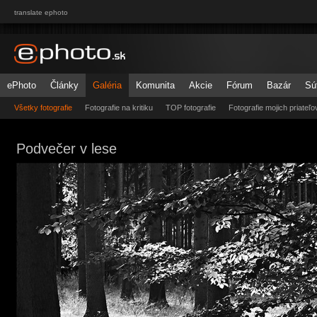
translate ephoto
ePhoto
Články
Galéria
Komunita
Akcie
Fórum
Bazár
Sú
Všetky fotografie
Fotografie na kritiku
TOP fotografie
Fotografie mojich priateľo
Podvečer v lese