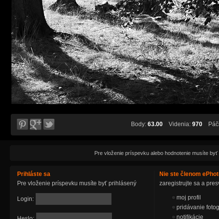
Body:
63.00
Videnia:
970
Páči
Pre vloženie príspevku alebo hodnotenie musíte byť
Prihláste sa
Nie ste členom ePho
Pre vloženie príspevku musíte byť prihlásený
zaregistrujte sa a pr
moj profil
Login:
pridávanie fotog
notifikácie
Heslo: