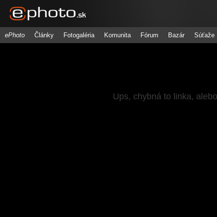
ePhoto
Články
Fotogaléria
Komunita
Fórum
Bazár
Súťaže
Ups, chybná to linka, aleb