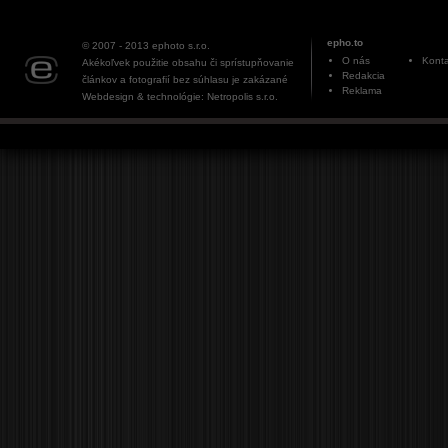
epho.to
© 2007 - 2013
ephoto s.r.o.
O nás
Konta
Akékoľvek použitie obsahu či sprístupňovanie
Redakcia
článkov a fotografií bez súhlasu je zakázané
Reklama
Webdesign & technológie: Netropolis s.r.o.