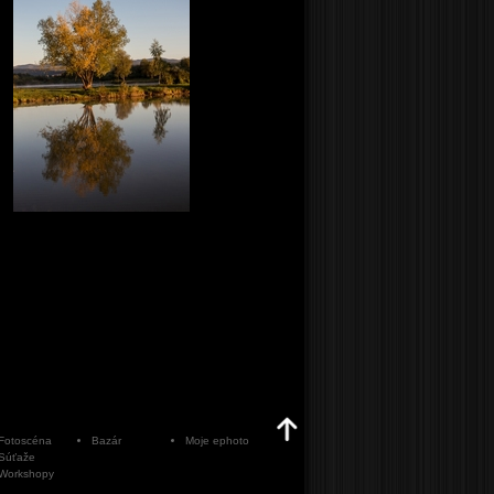
Fotoscéna
Bazár
Moje ephoto
Súťaže
Workshopy