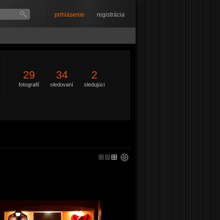
prihlásenie
registrácia
29
34
2
fotografií
sledovaní
sledujúci