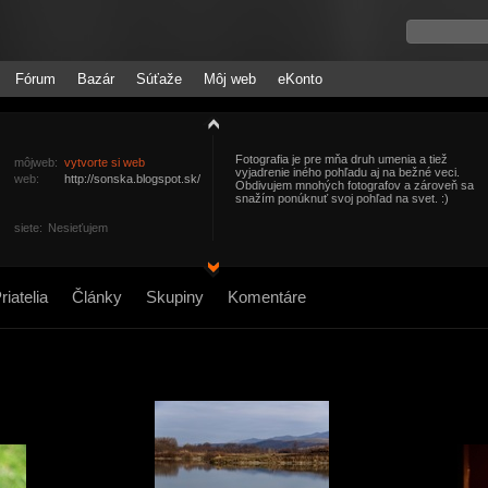
Fórum
Bazár
Súťaže
Môj web
eKonto
Fotografia je pre mňa druh umenia a tiež
môjweb:
vytvorte si web
vyjadrenie iného pohľadu aj na bežné veci.
web:
http://sonska.blogspot.sk/
Obdivujem mnohých fotografov a zároveň sa
snažím ponúknuť svoj pohľad na svet. :)
siete:
Nesieťujem
riatelia
Články
Skupiny
Komentáre