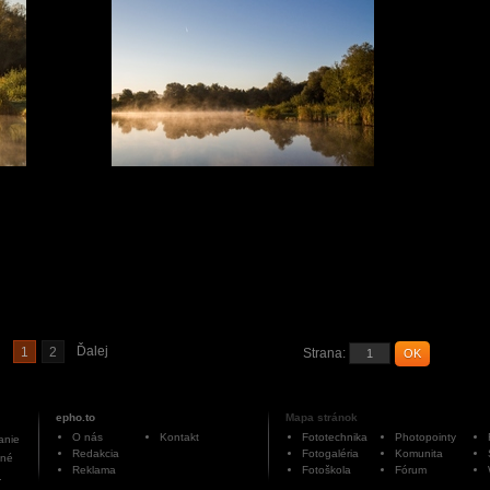
Ďalej
1
2
Strana:
OK
epho.to
Mapa stránok
O nás
Kontakt
Fototechnika
Photopointy
anie
Redakcia
Fotogaléria
Komunita
ané
Reklama
Fotoškola
Fórum
.