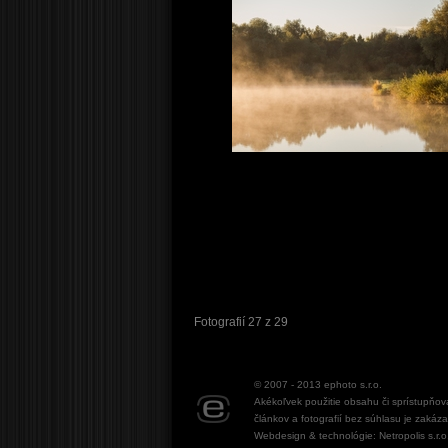
Fotografií 27 z 29
© 2007 - 2013
ephoto s.r.o.
Akékoľvek použitie obsahu či sprístupňov
článkov a fotografií bez súhlasu je zakáz
Webdesign & technológie: Netropolis s.r.o