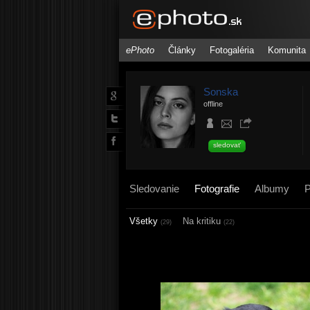
ePhoto
Články
Fotogaléria
Komunita
Sonska
offline
sledovať
Sledovanie
Fotografie
Albumy
P
Všetky
Na kritiku
(29)
(22)