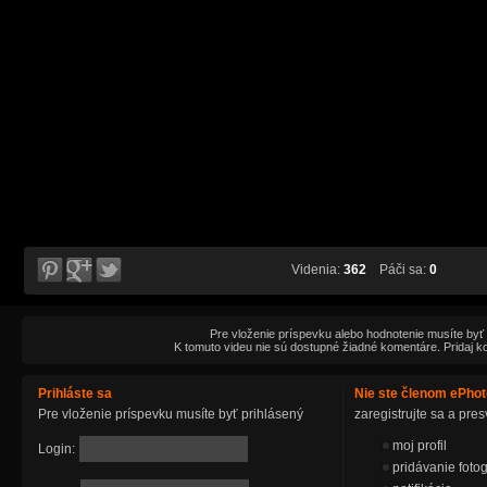
Videnia:
362
Páči sa:
0
Pre vloženie príspevku alebo hodnotenie musíte byť
K tomuto videu nie sú dostupné žiadné komentáre. Pridaj k
Prihláste sa
Nie ste členom ePho
Pre vloženie príspevku musíte byť prihlásený
zaregistrujte sa a pr
moj profil
Login:
pridávanie fotog