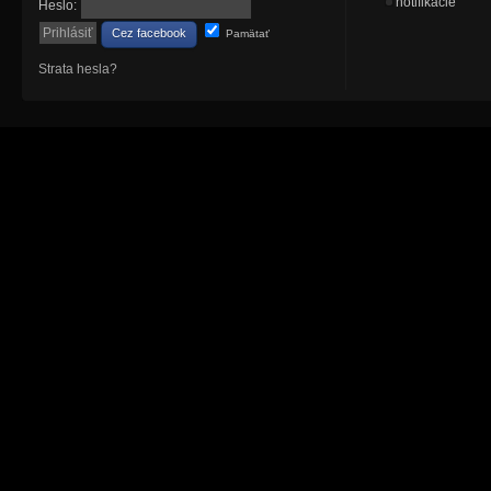
notifikácie
Heslo:
Cez facebook
Pamätať
Strata hesla?