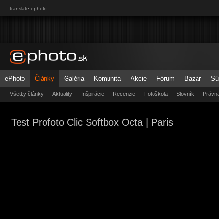
translate ephoto
ePhoto
Články
Galéria
Komunita
Akcie
Fórum
Bazár
Sú
Všetky články
Aktuality
Inšpirácie
Recenzie
Fotoškola
Slovník
Právn
Test Profoto Clic Softbox Octa | Paris