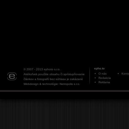
epho.to
© 2007 - 2013
ephoto s.r.o.
O nás
Konta
Akékoľvek použitie obsahu či sprístupňovanie
Redakcia
článkov a fotografií bez súhlasu je zakázané
Reklama
Webdesign & technológie: Netropolis s.r.o.