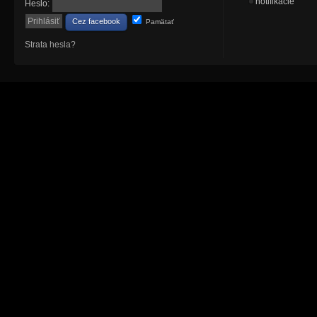
notifikácie
Heslo:
Cez facebook
Pamätať
Strata hesla?