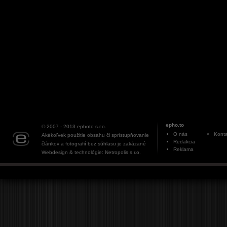
epho.to
© 2007 - 2013
ephoto s.r.o.
O nás
Konta
Akékoľvek použitie obsahu či sprístupňovanie
Redakcia
článkov a fotografií bez súhlasu je zakázané
Reklama
Webdesign & technológie: Netropolis s.r.o.