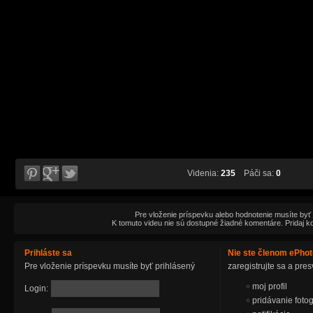
Videnia:
235
Páči sa:
0
Pre vloženie príspevku alebo hodnotenie musíte byť
K tomuto videu nie sú dostupné žiadné komentáre. Pridaj k
Prihláste sa
Nie ste členom ePho
Pre vloženie príspevku musíte byť prihlásený
zaregistrujte sa a pr
moj profil
Login:
pridávanie fotog