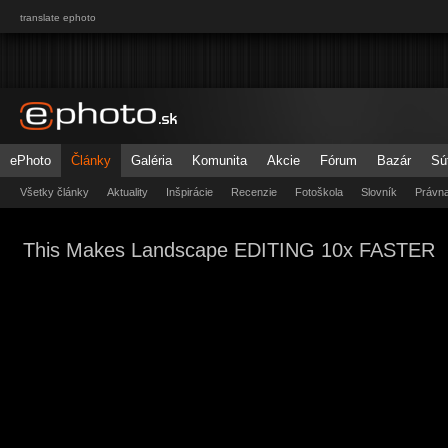
translate ephoto
ePhoto
Články
Galéria
Komunita
Akcie
Fórum
Bazár
Sú
Všetky články
Aktuality
Inšpirácie
Recenzie
Fotoškola
Slovník
Právn
This Makes Landscape EDITING 10x FASTER