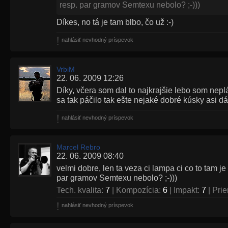
resp. par gramov Semtexu nebolo? ;-)))
Díkes, no tá je tam blbo, čo už :-)
nahlásiť nevhodný príspevok
VrbiM
22. 06. 2009 12:26
Díky, včera som dal to najkrajšie lebo som nepl
sa tak páčilo tak ešte nejaké dobré kúsky asi d
nahlásiť nevhodný príspevok
Marcel Rebro
22. 06. 2009 08:40
velmi dobre, len ta veza ci lampa ci co to tam je
par gramov Semtexu nebolo? ;-)))
Tech. kvalita:
7
| Kompozícia:
6
| Impakt:
7
| Pri
nahlásiť nevhodný príspevok