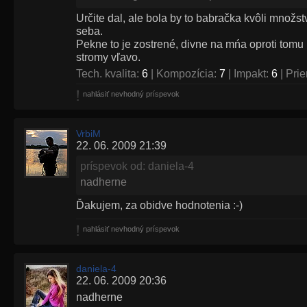
Určite dal, ale bola by to babračka kvôli množs
seba.
Pekne to je zostrené, divne na mńa oproti tomu 
stromy vľavo.
Tech. kvalita:
6
| Kompozícia:
7
| Impakt:
6
| Pri
nahlásiť nevhodný príspevok
VrbiM
22. 06. 2009 21:39
príspevok od: daniela-4
nadherne
Ďakujem, za obidve hodnotenia :-)
nahlásiť nevhodný príspevok
daniela-4
22. 06. 2009 20:36
nadherne