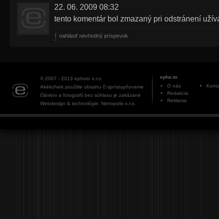
22. 06. 2009 08:32
tento komentár bol zmazaný pri odstránení užív
nahlásiť nevhodný príspevok
epho.to
© 2007 - 2013
ephoto s.r.o.
O nás
Konta
Akékoľvek použitie obsahu či sprístupňovanie
Redakcia
článkov a fotografií bez súhlasu je zakázané
Reklama
Webdesign & technológie: Netropolis s.r.o.