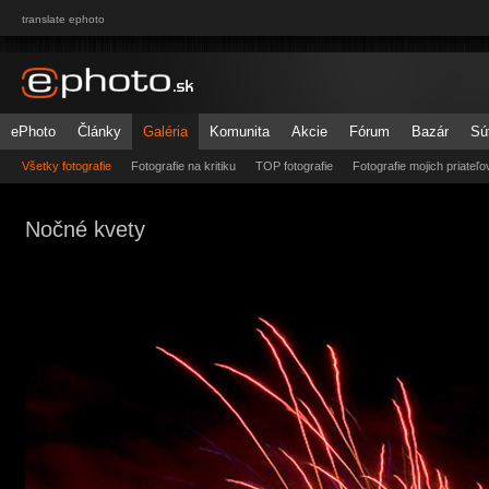
translate ephoto
ePhoto
Články
Galéria
Komunita
Akcie
Fórum
Bazár
Sú
Všetky fotografie
Fotografie na kritiku
TOP fotografie
Fotografie mojich priateľo
Nočné kvety