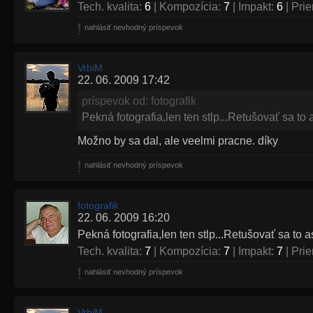
Tech. kvalita:
6
| Kompozícia:
7
| Impakt:
6
| Pri
nahlásiť nevhodný príspevok
VrbiM
22. 06. 2009 17:42
príspevok od: fotografik
Pekná fotografia,len ten stlp...Retušovať sa to 
Možno by sa dal, ale veelmi pracne. díky
nahlásiť nevhodný príspevok
fotografik
22. 06. 2009 16:20
Pekná fotografia,len ten stlp...Retušovať sa to a
Tech. kvalita:
7
| Kompozícia:
7
| Impakt:
7
| Pri
nahlásiť nevhodný príspevok
VrbiM