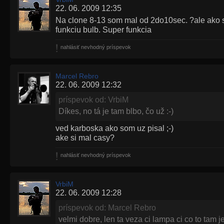
22. 06. 2009 12:35
Na clone 8-13 som mal od 2do10sec. ?ale ako so
funkciu bulb. Super funkcia
nahlásiť nevhodný príspevok
Marcel Rebro
22. 06. 2009 12:32
príspevok od: VrbiM
Díkes, no tá je tam blbo, čo už :-)
ved karboska ako som uz pisal ;-)
ake si mal casy?
nahlásiť nevhodný príspevok
VrbiM
22. 06. 2009 12:28
príspevok od: Marcel Rebro
velmi dobre, len ta veza ci lampa ci co to tam j