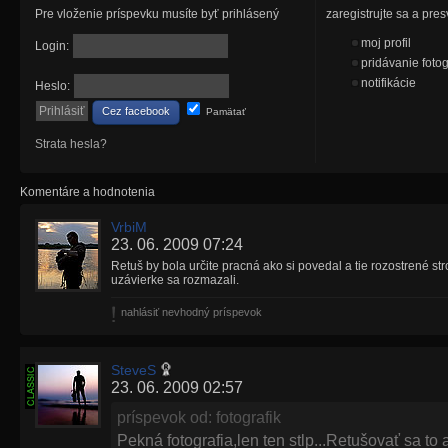
Pre vloženie príspevku musíte byť prihlásený
zaregistrujte sa a pr
moj profil
Login:
pridávanie fotog
notifikácie
Heslo:
Cez facebook
Pamätať
Strata hesla?
Komentáre a hodnotenia
VrbiM
23. 06. 2009 07:24
Retuš by bola určite pracná ako si povedal a tie rozostrené str
uzávierke sa rozmazali.
nahlásiť nevhodný príspevok
SteveS
23. 06. 2009 02:57
príspevok od: fotografik
Pekná fotografia,len ten stlp...Retušovať sa to 