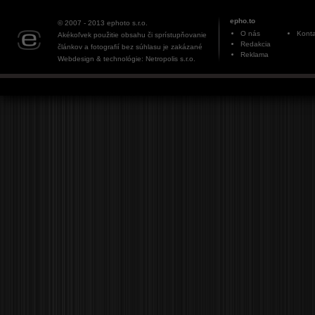
epho.to
© 2007 - 2013
ephoto s.r.o.
O nás
Konta
Akékoľvek použitie obsahu či sprístupňovanie
Redakcia
článkov a fotografií bez súhlasu je zakázané
Reklama
Webdesign & technológie: Netropolis s.r.o.