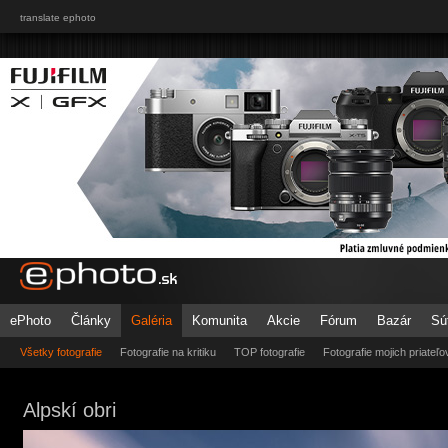
translate ephoto
ePhoto
Články
Galéria
Komunita
Akcie
Fórum
Bazár
Sú
Všetky fotografie
Fotografie na kritiku
TOP fotografie
Fotografie mojich priateľo
Alpskí obri