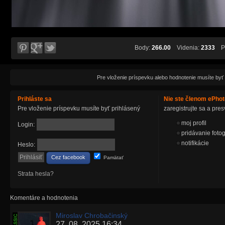
Body:
266.00
Videnia:
2333
Pá
Pre vloženie príspevku alebo hodnotenie musíte byť
Prihláste sa
Nie ste členom ePho
Pre vloženie príspevku musíte byť prihlásený
zaregistrujte sa a pr
moj profil
Login:
pridávanie fotog
notifikácie
Heslo:
Cez facebook
Pamätať
Strata hesla?
Komentáre a hodnotenia
Miroslav Chrobačinský
27. 08. 2025 16:34