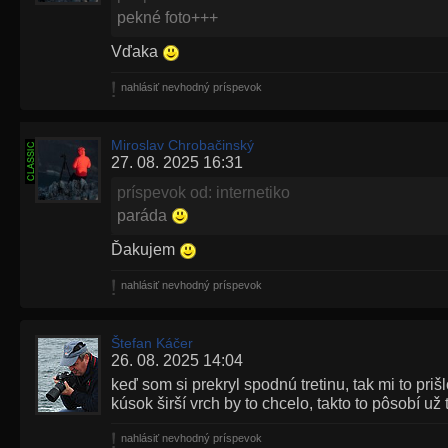
pekné foto+++
Vďaka
nahlásiť nevhodný príspevok
Miroslav Chrobačinský
27. 08. 2025 16:31
príspevok od: internetiko
paráda
Ďakujem
nahlásiť nevhodný príspevok
Štefan Káčer
26. 08. 2025 14:04
keď som si prekryl spodnú tretinu, tak mi to prišl
kúsok širší vrch by to chcelo, takto to pôsobí už
nahlásiť nevhodný príspevok