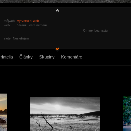
môjweb:
vytvorte si web
web:
Stránku ešte nemám
O mne: bez textu
siete:
Nesieťujem
riatelia
Články
Skupiny
Komentáre