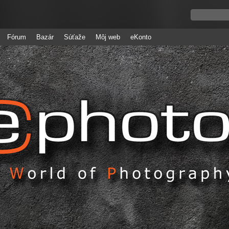
Fórum
Bazár
Súťaže
Môj web
eKonto