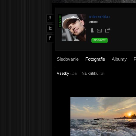
internetiko
offline
sledovať
Sledovanie
Fotografie
Albumy
P
Všetky
Na kritiku
(108)
(16)