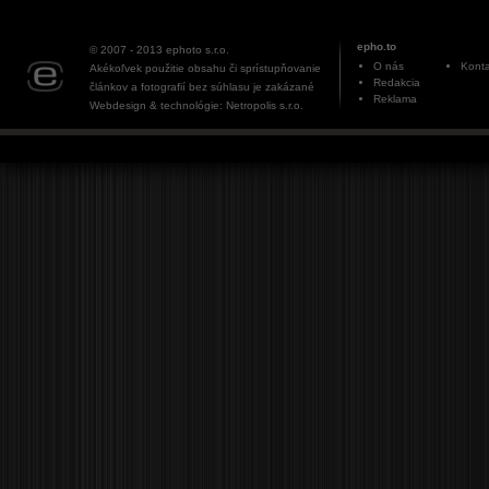
epho.to
© 2007 - 2013
ephoto s.r.o.
O nás
Konta
Akékoľvek použitie obsahu či sprístupňovanie
Redakcia
článkov a fotografií bez súhlasu je zakázané
Reklama
Webdesign & technológie: Netropolis s.r.o.