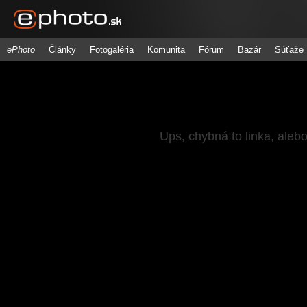
ePhoto
Články
Fotogaléria
Komunita
Fórum
Bazár
Súťaže
Ups, chybná to linka, aleb