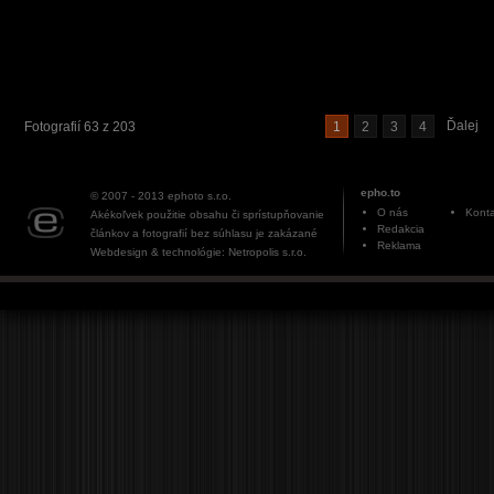
Ďalej
Fotografií 63 z 203
1
2
3
4
epho.to
© 2007 - 2013
ephoto s.r.o.
O nás
Konta
Akékoľvek použitie obsahu či sprístupňovanie
Redakcia
článkov a fotografií bez súhlasu je zakázané
Reklama
Webdesign & technológie: Netropolis s.r.o.