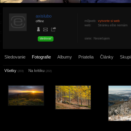
axislubo
môjweb:
vytvorte si web
offline
web:
Stránku ešte nemám
siete:
Nesieťujem
sledovať
Sledovanie
Fotografie
Albumy
Priatelia
Články
Skupi
Všetky
Na kritiku
(203)
(202)