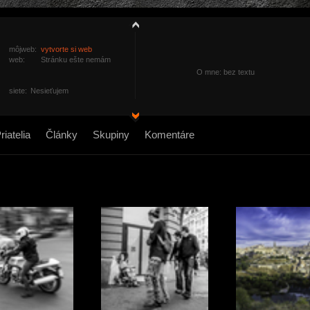
môjweb:
vytvorte si web
web:
Stránku ešte nemám
O mne: bez textu
siete:
Nesieťujem
riatelia
Články
Skupiny
Komentáre