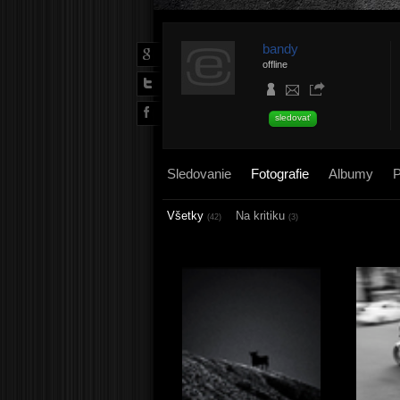
bandy
offline
sledovať
Sledovanie
Fotografie
Albumy
P
Všetky
Na kritiku
(42)
(3)