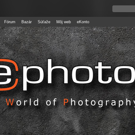
Fórum
Bazár
Súťaže
Môj web
eKonto