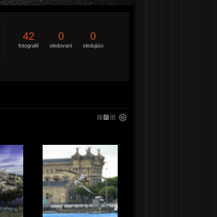
42
0
0
fotografií
sledovaní
sledujúci