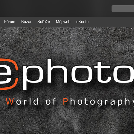
Fórum
Bazár
Súťaže
Môj web
eKonto