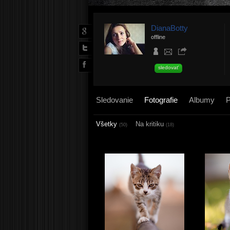
DianaBotty
offline
sledovať
Sledovanie
Fotografie
Albumy
P
Všetky
Na kritiku
(50)
(18)