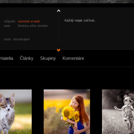
Každý nejak začínal...
môjweb:
vytvorte si web
web:
Stránku ešte nemám
siete:
Nesieťujem
riatelia
Články
Skupiny
Komentáre