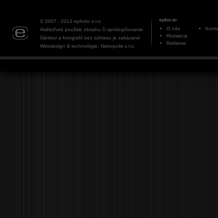
epho.to
© 2007 - 2013
ephoto s.r.o.
O nás
Konta
Akékoľvek použitie obsahu či sprístupňovanie
Redakcia
článkov a fotografií bez súhlasu je zakázané
Reklama
Webdesign & technológie: Netropolis s.r.o.