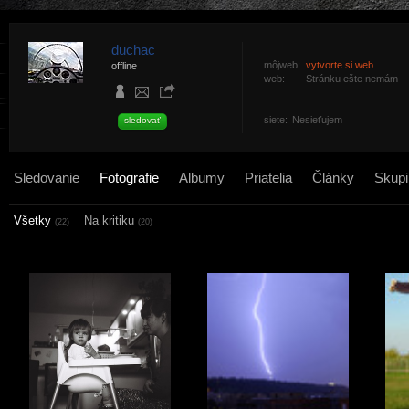
duchac
môjweb:
vytvorte si web
offline
web:
Stránku ešte nemám
siete:
Nesieťujem
sledovať
Sledovanie
Fotografie
Albumy
Priatelia
Články
Skupi
Všetky
Na kritiku
(22)
(20)