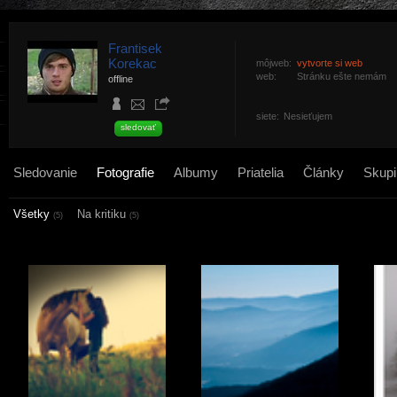
Frantisek
Korekac
môjweb:
vytvorte si web
web:
Stránku ešte nemám
offline
siete:
Nesieťujem
sledovať
Sledovanie
Fotografie
Albumy
Priatelia
Články
Skupi
Všetky
Na kritiku
(5)
(5)