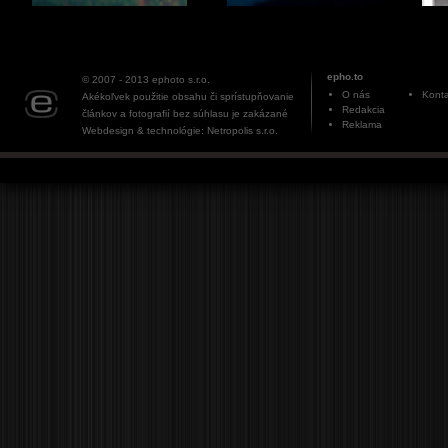
epho.to
© 2007 - 2013
ephoto s.r.o.
O nás
Konta
Akékoľvek použitie obsahu či sprístupňovanie
Redakcia
článkov a fotografií bez súhlasu je zakázané
Reklama
Webdesign & technológie: Netropolis s.r.o.