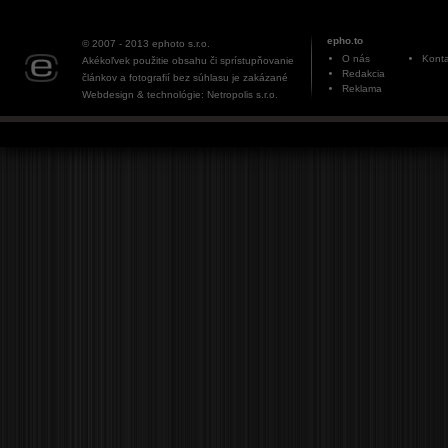
epho.to
© 2007 - 2013
ephoto s.r.o.
O nás
Konta
Akékoľvek použitie obsahu či sprístupňovanie
Redakcia
článkov a fotografií bez súhlasu je zakázané
Reklama
Webdesign & technológie: Netropolis s.r.o.