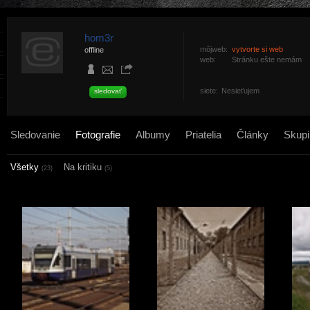
hom3r
môjweb:
vytvorte si web
offline
web:
Stránku ešte nemám
siete:
Nesieťujem
sledovať
Sledovanie
Fotografie
Albumy
Priatelia
Články
Skupi
Všetky
Na kritiku
(23)
(5)