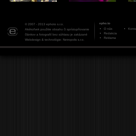
epho.to
© 2007 - 2013
ephoto s.r.o.
O nás
Konta
Akékoľvek použitie obsahu či sprístupňovanie
Redakcia
článkov a fotografií bez súhlasu je zakázané
Reklama
Webdesign & technológie: Netropolis s.r.o.