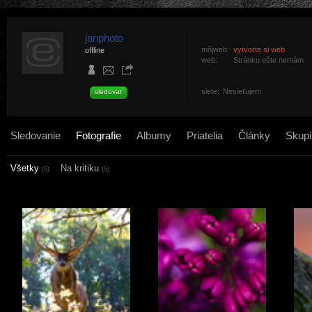
janphoto
môjweb:
vytvorte si web
offline
web:
Stránku ešte nemám
siete:
Nesieťujem
sledovať
Sledovanie
Fotografie
Albumy
Priatelia
Články
Skupi
Všetky
Na kritiku
(5)
(5)