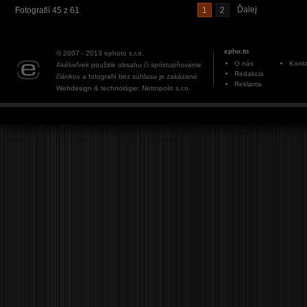
Ďalej
Fotografií 45 z 61
1
2
epho.to
© 2007 - 2013
ephoto s.r.o.
O nás
Konta
Akékoľvek použitie obsahu či sprístupňovanie
Redakcia
článkov a fotografií bez súhlasu je zakázané
Reklama
Webdesign & technológie: Netropolis s.r.o.