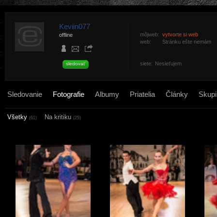
Keviin077
môjweb:
vytvorte si web
offline
web:
Stránku ešte nemám
siete:
Nesieťujem
sledovať
Sledovanie
Fotografie
Albumy
Priatelia
Články
Skupi
Všetky
Na kritiku
(61)
(25)