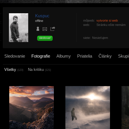
Kuspuc
môjweb:
vytvorte si web
offline
web:
Stránku ešte nemám
siete:
Nesieťujem
sledovať
Sledovanie
Fotografie
Albumy
Priatelia
Články
Skupi
Všetky
Na kritiku
(123)
(121)