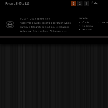
Ďalej
Fotografií 45 z 123
1
2
3
epho.to
© 2007 - 2013
ephoto s.r.o.
O nás
Konta
Akékoľvek použitie obsahu či sprístupňovanie
Redakcia
článkov a fotografií bez súhlasu je zakázané
Reklama
Webdesign & technológie: Netropolis s.r.o.