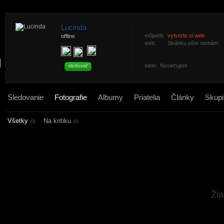
Lucinda
môjweb:
vytvorte si web
offline
web:
Stránku ešte nemám
siete:
Nesieťujem
sledovať
Sledovanie
Fotografie
Albumy
Priatelia
Články
Skupi
Všetky
Na kritiku
(0)
(0)
Žia