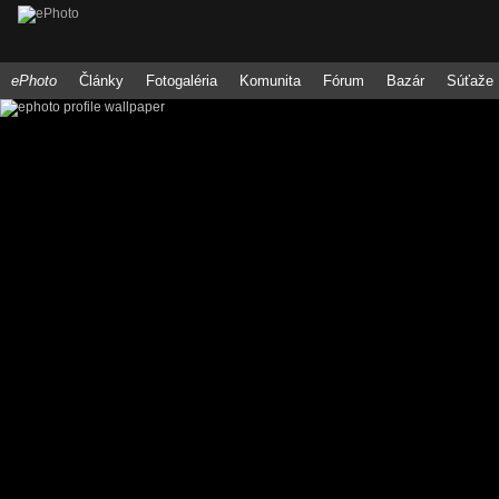
ePhoto
Články
Fotogaléria
Komunita
Fórum
Bazár
Súťaže