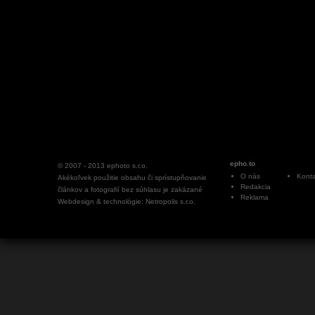
epho.to
© 2007 - 2013
ephoto s.r.o.
O nás
Konta
Akékoľvek použitie obsahu či sprístupňovanie
Redakcia
článkov a fotografií bez súhlasu je zakázané
Reklama
Webdesign & technológie: Netropolis s.r.o.