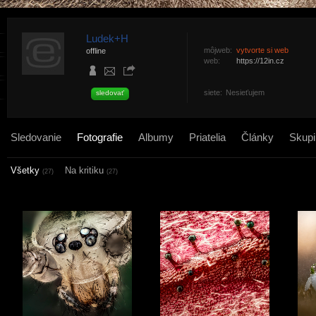
Ludek+H
môjweb:
vytvorte si web
offline
web:
https://12in.cz
siete:
Nesieťujem
sledovať
Sledovanie
Fotografie
Albumy
Priatelia
Články
Skupi
Všetky
Na kritiku
(27)
(27)