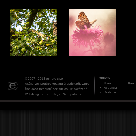
epho.to
© 2007 - 2013
ephoto s.r.o.
O nás
Konta
Akékoľvek použitie obsahu či sprístupňovanie
Redakcia
článkov a fotografií bez súhlasu je zakázané
Reklama
Webdesign & technológie: Netropolis s.r.o.