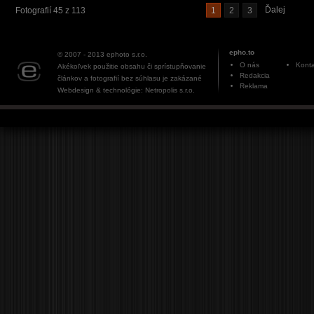
Ďalej
Fotografií 45 z 113
1
2
3
epho.to
© 2007 - 2013
ephoto s.r.o.
O nás
Konta
Akékoľvek použitie obsahu či sprístupňovanie
Redakcia
článkov a fotografií bez súhlasu je zakázané
Reklama
Webdesign & technológie: Netropolis s.r.o.