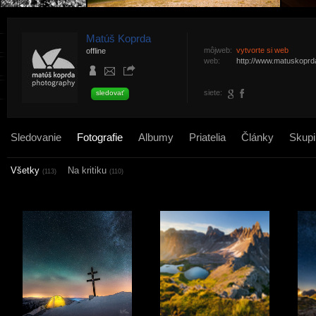
Matúš Koprda
môjweb:
vytvorte si web
offline
web:
http://www.matuskopr
siete:
sledovať
Sledovanie
Fotografie
Albumy
Priatelia
Články
Skupi
Všetky
Na kritiku
(113)
(110)