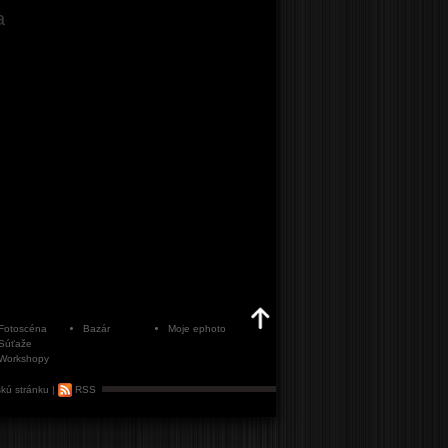
a
Fotoscéna
Bazár
Moje ephoto
Súťaže
Workshopy
kú stránku
|
RSS