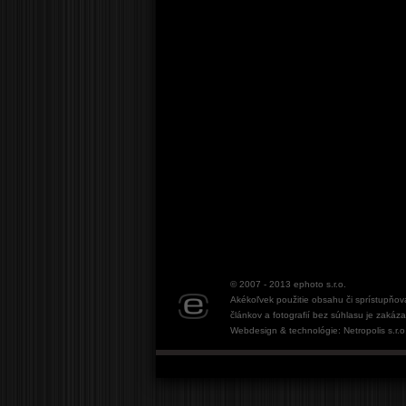
© 2007 - 2013
ephoto s.r.o.
Akékoľvek použitie obsahu či sprístupňov
článkov a fotografií bez súhlasu je zakáz
Webdesign & technológie: Netropolis s.r.o