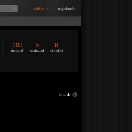
prihlásenie
registrácia
183
5
8
fotografií
sledovaní
sledujúci