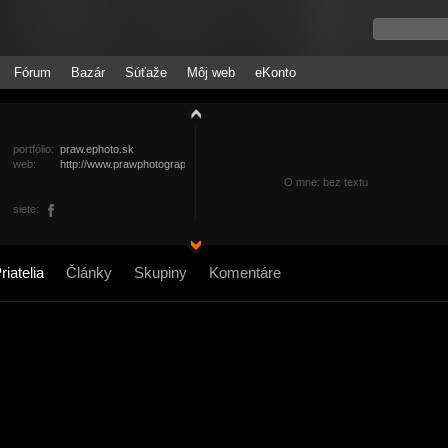
Fórum
Bazár
Súťaže
Môj web
eKonto
portfólio:
praw.ephoto.sk
web:
http://www.prawphotography.org
O mne: bez textu
siete:
riatelia
Články
Skupiny
Komentáre