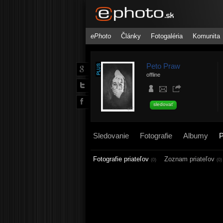
ePhoto
Články
Fotogaléria
Komunita
Peto Praw
offline
sledovať
Sledovanie
Fotografie
Albumy
P
Fotografie priateľov
Zoznam priateľov
(0)
(0)