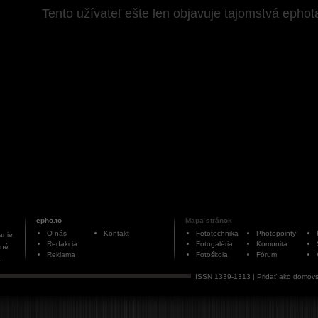
Tento užívateľ ešte len objavuje tajomstvá ephot
epho.to
Mapa stránok
O nás
Kontakt
Fototechnika
Photopointy
anie
Redakcia
Fotogaléria
Komunita
ané
Reklama
Fotoškola
Fórum
.
ISSN 1339-1313 |
Pridať ako domovs