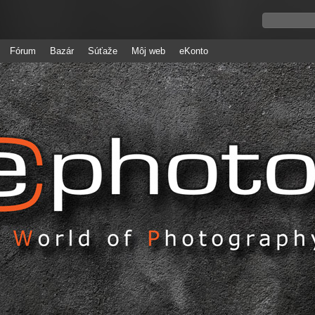
Fórum
Bazár
Súťaže
Môj web
eKonto