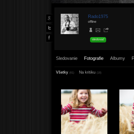
Rado1975
offline
sledovať
Sledovanie
Fotografie
Albumy
P
Všetky
Na kritiku
(61)
(18)