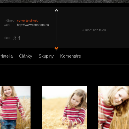
môjweb:
vytvorte si web
web:
http://www.ronn.foto.eu
O mne: bez textu
siete:
riatelia
Články
Skupiny
Komentáre