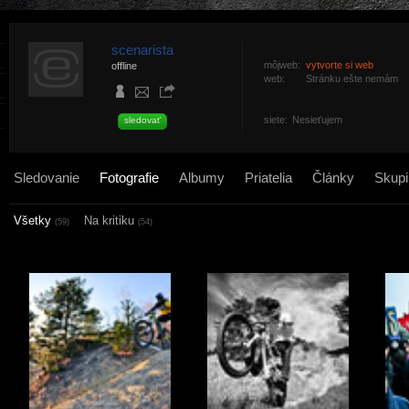
scenarista
môjweb:
vytvorte si web
offline
web:
Stránku ešte nemám
siete:
Nesieťujem
sledovať
Sledovanie
Fotografie
Albumy
Priatelia
Články
Skupi
Všetky
Na kritiku
(59)
(54)