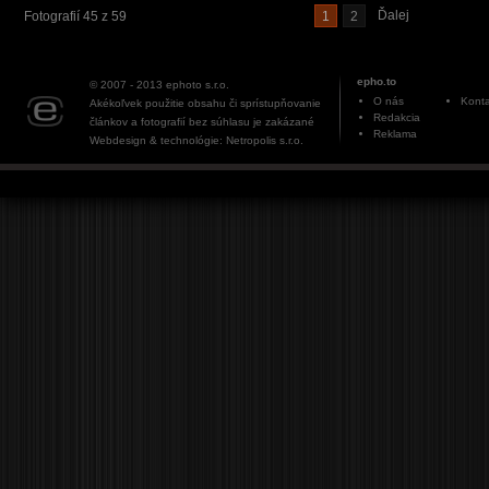
Ďalej
Fotografií 45 z 59
1
2
epho.to
© 2007 - 2013
ephoto s.r.o.
O nás
Konta
Akékoľvek použitie obsahu či sprístupňovanie
Redakcia
článkov a fotografií bez súhlasu je zakázané
Reklama
Webdesign & technológie: Netropolis s.r.o.