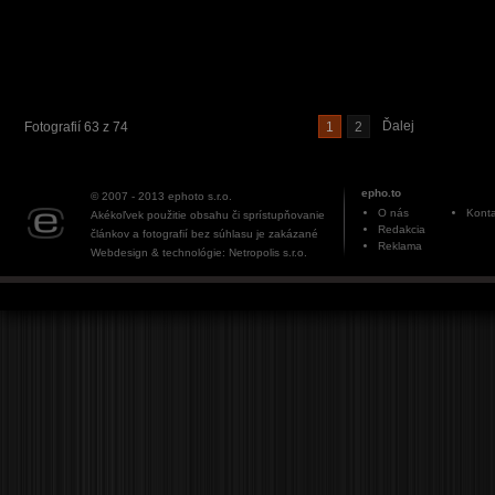
Ďalej
Fotografií 63 z 74
1
2
epho.to
© 2007 - 2013
ephoto s.r.o.
O nás
Konta
Akékoľvek použitie obsahu či sprístupňovanie
Redakcia
článkov a fotografií bez súhlasu je zakázané
Reklama
Webdesign & technológie: Netropolis s.r.o.