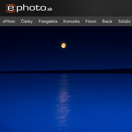
ePhoto
Články
Fotogaléria
Komunita
Fórum
Bazár
Súťaže