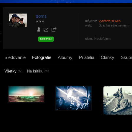
soms
môjweb:
vytvorte si web
offline
web:
Stránku ešte nemám
siete:
Nesieťujem
sledovať
Sledovanie
Fotografie
Albumy
Priatelia
Články
Skupi
Všetky
Na kritiku
(74)
(74)