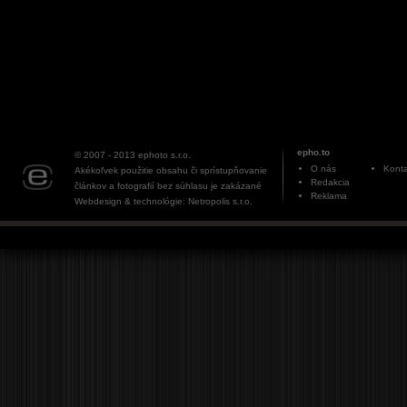
epho.to
© 2007 - 2013
ephoto s.r.o.
O nás
Konta
Akékoľvek použitie obsahu či sprístupňovanie
Redakcia
článkov a fotografií bez súhlasu je zakázané
Reklama
Webdesign & technológie: Netropolis s.r.o.