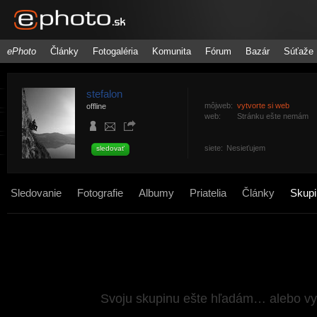
ePhoto
Články
Fotogaléria
Komunita
Fórum
Bazár
Súťaže
stefalon
môjweb:
vytvorte si web
offline
web:
Stránku ešte nemám
siete:
Nesieťujem
sledovať
Sledovanie
Fotografie
Albumy
Priatelia
Články
Skupi
Svoju skupinu ešte hľadám… alebo vy