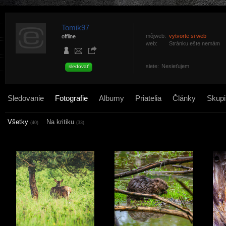
Tomik97
môjweb:
vytvorte si web
offline
web:
Stránku ešte nemám
siete:
Nesieťujem
sledovať
Sledovanie
Fotografie
Albumy
Priatelia
Články
Skupi
Všetky
Na kritiku
(40)
(33)