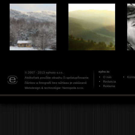
epho.to
© 2007 - 2013
ephoto s.r.o.
O nás
Konta
Akékoľvek použitie obsahu či sprístupňovanie
Redakcia
článkov a fotografií bez súhlasu je zakázané
Reklama
Webdesign & technológie: Netropolis s.r.o.