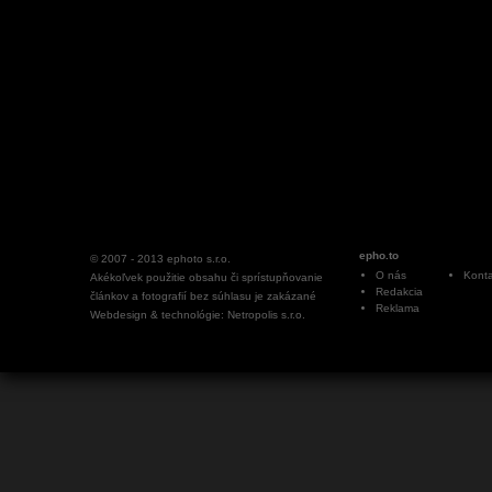
epho.to
© 2007 - 2013
ephoto s.r.o.
O nás
Konta
Akékoľvek použitie obsahu či sprístupňovanie
Redakcia
článkov a fotografií bez súhlasu je zakázané
Reklama
Webdesign & technológie: Netropolis s.r.o.