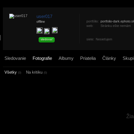
user017
portfólio:
portfolio-dark.ephoto.s
offline
web:
Stránku ešte nemám
siete:
Nesieťujem
sledovať
Sledovanie
Fotografie
Albumy
Priatelia
Články
Skupi
Všetky
Na kritiku
(0)
(0)
Žia