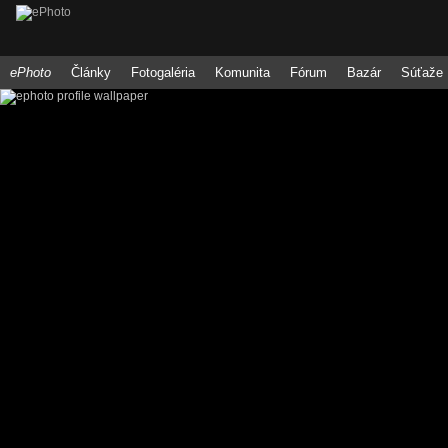
ePhoto
Články
Fotogaléria
Komunita
Fórum
Bazár
Súťaže