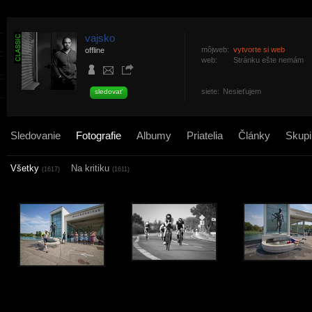
vajsko
môjweb:
vytvorte si web
offline
web:
Stránku ešte nemám
siete:
Nesieťujem
sledovať
Sledovanie
Fotografie
Albumy
Priatelia
Články
Skupi
Všetky
Na kritiku
(1617)
(1611)