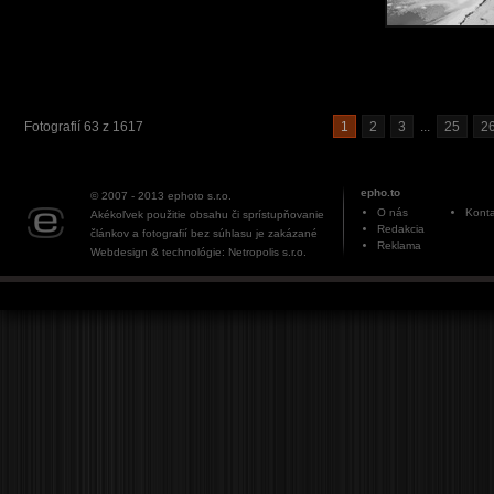
Fotografií 63 z 1617
1
2
3
...
25
2
epho.to
© 2007 - 2013
ephoto s.r.o.
O nás
Konta
Akékoľvek použitie obsahu či sprístupňovanie
Redakcia
článkov a fotografií bez súhlasu je zakázané
Reklama
Webdesign & technológie: Netropolis s.r.o.