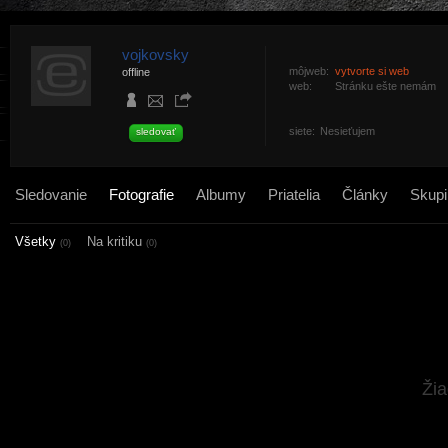
vojkovsky
môjweb:
vytvorte si web
offline
web:
Stránku ešte nemám
siete:
Nesieťujem
sledovať
Sledovanie
Fotografie
Albumy
Priatelia
Články
Skupi
Všetky
Na kritiku
(0)
(0)
Žia