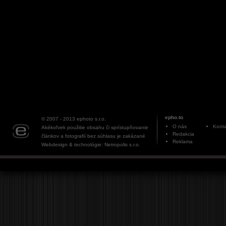
epho.to
© 2007 - 2013
ephoto s.r.o.
O nás
Konta
Akékoľvek použitie obsahu či sprístupňovanie
Redakcia
článkov a fotografií bez súhlasu je zakázané
Reklama
Webdesign & technológie: Netropolis s.r.o.