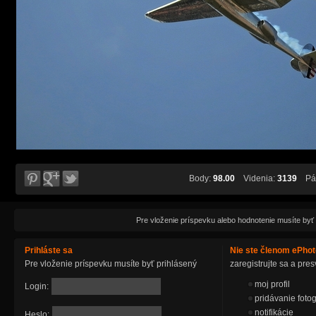
Body:
98.00
Videnia:
3139
Páč
Pre vloženie príspevku alebo hodnotenie musíte byť
Prihláste sa
Nie ste členom ePho
Pre vloženie príspevku musíte byť prihlásený
zaregistrujte sa a pr
moj profil
Login:
pridávanie fotog
notifikácie
Heslo: