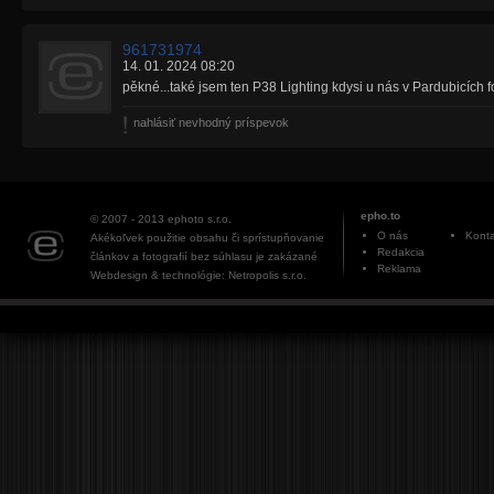
961731974
14. 01. 2024 08:20
pěkné...také jsem ten P38 Lighting kdysi u nás v Pardubicích fo
nahlásiť nevhodný príspevok
epho.to
© 2007 - 2013
ephoto s.r.o.
O nás
Konta
Akékoľvek použitie obsahu či sprístupňovanie
Redakcia
článkov a fotografií bez súhlasu je zakázané
Reklama
Webdesign & technológie: Netropolis s.r.o.