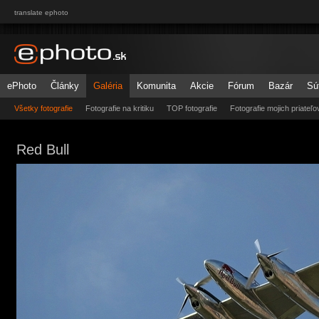
translate ephoto
ePhoto
Články
Galéria
Komunita
Akcie
Fórum
Bazár
Sú
Všetky fotografie
Fotografie na kritiku
TOP fotografie
Fotografie mojich priateľo
Red Bull