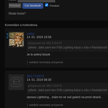
Cez facebook
Pamätať
Strata hesla?
Komentáre a hodnotenia
aabe
14. 01. 2024 19:58
príspevok od: 961731974
pěkné...také jsem ten P38 Lighting kdysi u nás v Pardubicích f
Je to pekný kúsok
nahlásiť nevhodný príspevok
961731974
14. 01. 2024 08:30
príspevok od: 961731974
pěkné...také jsem ten P38 Lighting kdysi u nás v Pardubicích f
oprava Lightning....mám ho ve své galerii na první straně...
nahlásiť nevhodný príspevok