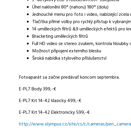
3" dotykový LCD s rozlišením1.037 tisícpixelů
Úhel naklonění 80° (nahoru) 180° (dolu)
Jednouché menu pro foto i video, nabízející zcela i
Tlačítka přímé volby pro rychlý přístup k vybraný
14 uměleckých filtrů &9 uměleckých efektů pro k
Bracketing uměleckých filtrů
Full HD video se stereo zvukem, kontrola hloubky 
Možnost připojení externího blesku
Široká nabídka stylového příslušenství
Fotoaparát sa začne predávať koncom septembra.
E-PL7 Body 399,-€
E-PL7 Kit 14-42 klasicky 499,-€
E-PL7 Kit 14-42 Elektronicky 599,-€
http://www.olympus.cz/site/cs/c/cameras/pen_camera