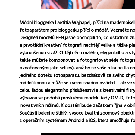
Módní bloggerka Laetitia Wajnapel, píšící na mademoise
fotoaparátem pro bloggerku píšící o módě“. Vezměte no
Designéři modelů PEN jasně pochopili to, co ostatním zn
a prvotřídní kreativní fotografii nechtějí veliké a těžké pl
vybroušenou vizáž. Chtějí něco malého, elegantního a s
takže můžete komponovat a fotografovat série fotogra
označovanými jako selfies), aniž by se vaše ruka ocitla
jediného doteku fotoaparátu, bezdrátově ze svého chy
módní ikonou a může se i velmi snadno ovládat – ale ve s
celou řadou elegantního příslušenství a s kreativními fil
výbavou se podobá proslulému modelu řady OM-D, fotoa
inovativních režimů. K dostání bude začátkem října v oblíb
Součástí balení je štíhlý, vysoce kvalitní zoomový objekt
s operačním systémem Android a iOS, která umožňuje fot