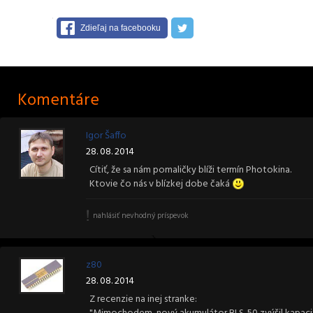
Zdieľaj na facebooku
Komentáre
Igor Šaffo
28. 08. 2014
Cítiť, že sa nám pomaličky blíži termín Photokina.
Ktovie čo nás v blízkej dobe čaká
nahlásiť nevhodný príspevok
z80
28. 08. 2014
Z recenzie na inej stranke: