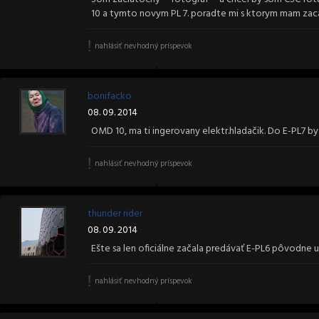
10 a tymto novym PL 7. poradte mi s ktorym mam zac
nahlásiť nevhodný príspevok
bonifacko
08. 09. 2014
OMD 10, ma ti ingerovany elektr.hladačik. Do E-PL7 by s
nahlásiť nevhodný príspevok
thunder rider
08. 09. 2014
Ešte sa len oficiálne začala predávať E-PL6 pôvodne ur
nahlásiť nevhodný príspevok