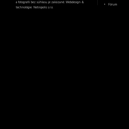
a fotografií bez súhlasu je zakázané. Webdesign &
Fórum
technológie:
Netropolis s.r.o.