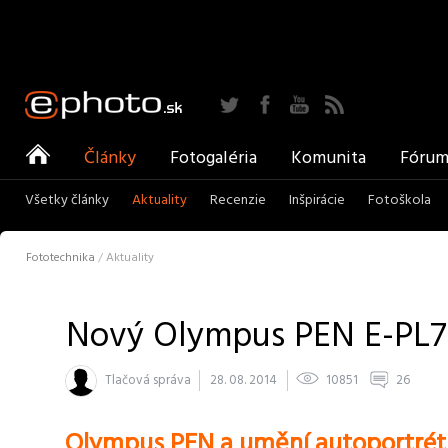
Twitter
Facebook
YouTube
RSS
ePhoto
Články
Fotogaléria
Komunita
Fóru
Všetky články
Aktuality
Recenzie
Inšpirácie
Fotoškola
Fototechnika
/
Aktuality
Nový Olympus PEN E-PL7
Tlačová správa
28. 08. 2014
10851
26
Olympus PEN a umění autoportrét