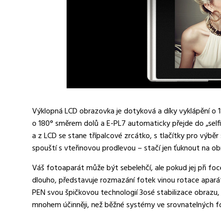
Výklopná LCD obrazovka je dotyková a díky vyklápění o 18
o 180° směrem dolů a E-PL7 automaticky přejde do „selfie
a z LCD se stane třípalcové zrcátko, s tlačítky pro výb
spouští s vteřinovou prodlevou – stačí jen ťuknout na o
Váš fotoaparát může být sebelehčí, ale pokud jej při fo
dlouho, představuje rozmazání fotek vinou rotace apará
PEN svou špičkovou technologií 3osé stabilizace obrazu,
mnohem účinněji, než běžné systémy ve srovnatelných f