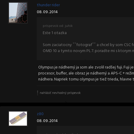
thunder rider
08. 09. 2014
príspevok od: juhik
Este 1 otazka
Som zaciatocny ˇˇfotografˇˇ a chcel by som CSC f
OMD 10 a tymto novym PL 7. poradte mi s ktorym 
Olympus je nádherný ja som ale zvolil radšej fuji. Fuj
procesor, buffer, ale obraz je nádherný a APS-C + reži
nádhera. Napriek tomu olympus je tiež trieda, hlavne t
nahlásiť nevhodný príspevok
z80
08. 09. 2014