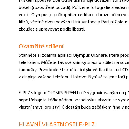
stiskem spouště. Live Guide usnadňuje dosažení sofistiko
bokeh (rozostřené pozadí). Pořízené fotografie a videa 
voleb. Olympus je průkopníkem editace obrazu přímo ve
filtrů, včetně dvou nových filtrů Vintage a Partial Colour
zkoušet a upravovat podle libosti.
Okamžité sdílení
Stáhněte si zdarma aplikaci Olympus OI.Share, která pro
telefonem. Můžete tak své snímky snadno sdílet na sociá
fanoušky. První krok: Stiskněte dotykové tlačítko na LC
z displeje vašeho telefonu. Hotovo. Nyní už se jen stačí p
E-PL7 s logem OLYMPUS PEN hrdě vygravírovaným na pře
nepotřebujete těžkopádnou zrcadlovku, abyste se vyrovn
vlastní smysl pro styl. K dostání bude začátkem října v 
HLAVNÍ VLASTNOSTI E-PL7: