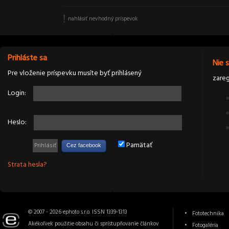
nahlásiť nevhodný príspevok
Prihláste sa
Nie 
Pre vloženie príspevku musíte byť prihlásený
zareg
Login:
Heslo:
Pamätať
Cez facebook
Strata hesla?
© 2007 - 2026 ephoto s.r.o. ISSN 1339-1313
Fototechnika
Akékoľvek použitie obsahu či sprístupňovanie článkov
Fotogaléria