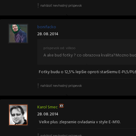
nahlásiť nevhodný príspevok
bonifacko
28. 08. 2014
príspevok od: vilkoo
A ake bud fotky ? co obrazova kvalita?Mozno bud
Fotky budu o 12,5% lepšie oproti staršiemu E-PL5/PL6
nahlásiť nevhodný príspevok
Karol Srnec
28. 08. 2014
Velke plus: zlepsenie ovladania v style E-M10.