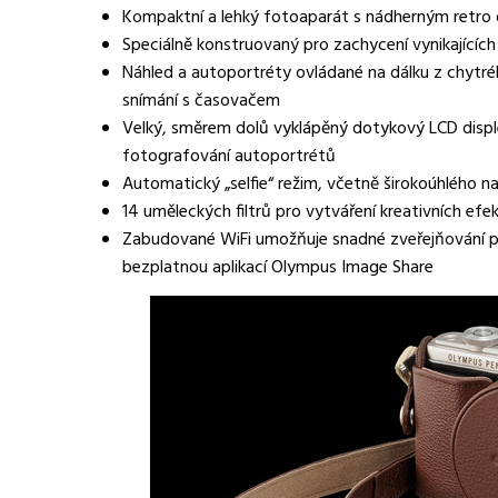
Kompaktní a lehký fotoaparát s nádherným retro
Speciálně konstruovaný pro zachycení vynikajícíc
Náhled a autoportréty ovládané na dálku z chytré
snímání s časovačem
Velký, směrem dolů vyklápěný dotykový LCD displ
fotografování autoportrétů
Automatický „selfie“ režim, včetně širokoúhlého 
14 uměleckých filtrů pro vytváření kreativních efe
Zabudované WiFi umožňuje snadné zveřejňování pr
bezplatnou aplikací Olympus Image Share