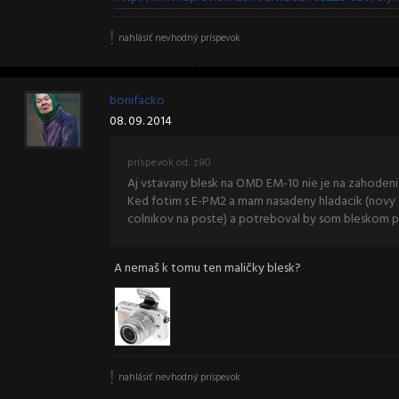
nahlásiť nevhodný príspevok
bonifacko
08. 09. 2014
príspevok od: z80
Aj vstavany blesk na OMD EM-10 nie je na zahodeni
Ked fotim s E-PM2 a mam nasadeny hladacik (novy 
colnikov na poste) a potreboval by som bleskom pr
A nemaš k tomu ten maličky blesk?
nahlásiť nevhodný príspevok