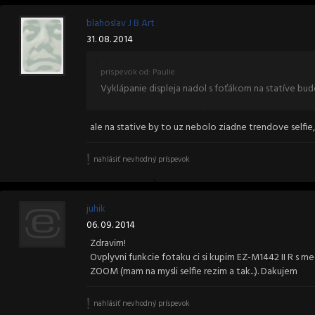
blahoslav J B Art
31. 08. 2014
príspevok od: Paulie
Vyklápanie displeja nadol s foťákom na statíve bude
ale na stative by to uz nebolo ziadne trendove selfie
nahlásiť nevhodný príspevok
juhik
06. 09. 2014
Zdravim!
Ovplyvni funkcie fotaku ci si kupim EZ-M1442 II R 
ZOOM (mam na mysli selfie rezim a tak...). Dakujem
nahlásiť nevhodný príspevok