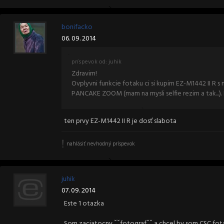
bonifacko
06. 09. 2014
príspevok od: juhik
Zdravim!
Ovplyvni funkcie fotaku ci si kupim EZ-M1442 II R
PANCAKE ZOOM (mam na mysli selfie rezim a tak...)
ten prvy EZ-M1442 II R je dosť slabota
nahlásiť nevhodný príspevok
juhik
07. 09. 2014
Este 1 otazka
Som zaciatocny ˇˇfotografˇˇ a chcel by som CSC fot