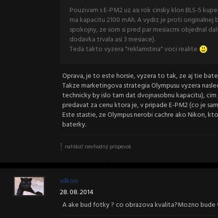
Pouzivam s E-PM2 uz asi rok cinsky klon BLS-5 kupeny
ma kapacitu 2100 mAh. A vydrz je proti originalnej
spokojny, ze som si pred par mesiacmi objednal dal
dodavka trvala asi 3 mesiace).
Teda takto vyzera "reklamstina" voci realite
Oprava, je to este horsie, vyzera to tak, ze aj tie bater
Takze marketingova strategia Olympusu vyzera nasle
technicky by islo tam dat dvojnasobnu kapacitu), cim
predavat za cenu ktora je, v pripade E-PM2 (co je s
Este stastie, ze Olympus nerobi cachre ako Nikon, kt
baterky.
nahlásiť nevhodný príspevok
vilkoo
28. 08. 2014
A ake bud fotky ? co obrazova kvalita?Mozno bude 