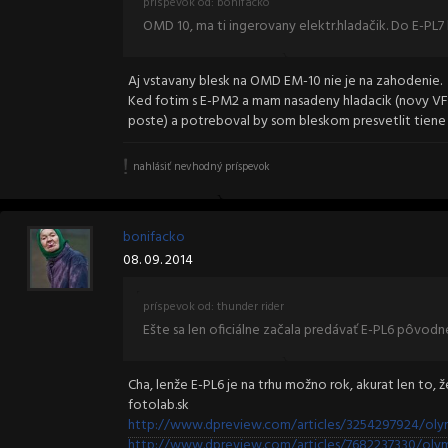
príspevok od: bonifacko
OMD 10, ma ti ingerovany elektr.hladačik. Do E-PL7 b
Aj vstavany blesk na OMD EM-10 nie je na zahodenie.
Ked fotim s E-PM2 a mam nasadeny hladacik (novy VF-
poste) a potreboval by som bleskom presvetlit tiene
nahlásiť nevhodný príspevok
bonifacko
08. 09. 2014
príspevok od: thunder rider
Ešte sa len oficiálne začala predávať E-PL6 pôvodne 
Cha, lenže E-PL6 je na trhu možno rok, akurat len to,
fotolab.sk
http://www.dpreview.com/articles/3254297924/olym
http://www.dpreview.com/articles/7682237330/olym