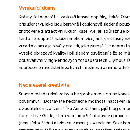
Vynikající dojmy
Krásný fotoaparát si zaslouží krásné doplňky, takže O
příslušenství, jako jsou barevně i designově sladěná pouzd
zhotovené z atraktivní luxusní kůže. Ale jak zdůrazňuje 
tento fotoaparát nabízí mnohem více, než jen úžasný vzhl
zrcadlovkám a je skvělý pro lidi, jako jsem já.“ Je napro
vysoké obrazové kvality i při slabém osvětlení a že se
používanými v high-endových fotoaparátech Olympus ř
nepřeberné množství kreativních možností a mimořádně j
Neomezená kreativita
Snadno ovladatelné volby a bezproblémová online konek
povšimnutí. „Dostáváte nekonečné možnosti nastavení a 
ovladatelném zařízení,“ říká Anne-Kathrin, jejíž blog o m
funkce Live Guide, která vám umožní intuitivně upravit
(není třeba žádná navigace v menu) a v reálném čase ko