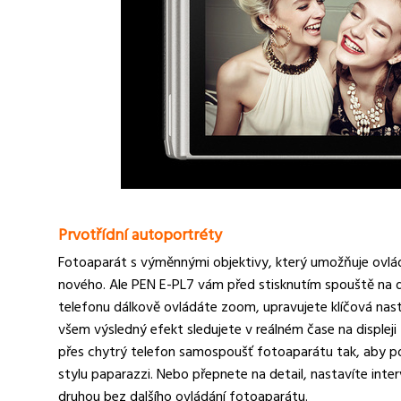
Prvotřídní autoportréty
Fotoaparát s výměnnými objektivy, který umožňuje ovláda
nového. Ale PEN E-PL7 vám před stisknutím spouště na d
telefonu dálkově ovládáte zoom, upravujete klíčová nast
všem výsledný efekt sledujete v reálném čase na displej
přes chytrý telefon samospoušť fotoaparátu tak, aby poří
stylu paparazzi. Nebo přepnete na detail, nastavíte inte
druhou bez dalšího ovládání fotoaparátu.