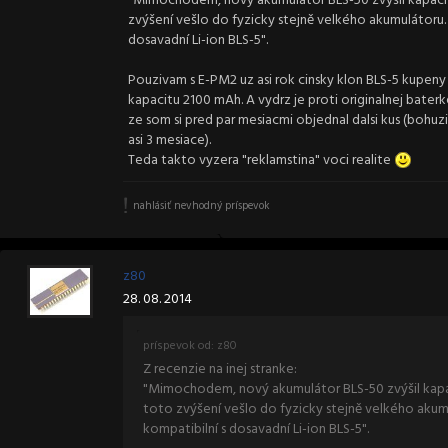
"Mimochodem, nový akumulátor BLS-50 zvýšil kapacitu 
zvýšení vešlo do fyzicky stejně velkého akumulátoru. T
dosavadní Li-ion BLS-5".
Pouzivam s E-PM2 uz asi rok cinsky klon BLS-5 kupeny n
kapacitu 2100 mAh. A vydrz je proti originalnej bater
ze som si pred par mesiacmi objednal dalsi kus (bohuz
asi 3 mesiace).
Teda takto vyzera "reklamstina" voci realite
nahlásiť nevhodný príspevok
z80
28. 08. 2014
príspevok od: z80
Z recenzie na inej stranke:
"Mimochodem, nový akumulátor BLS-50 zvýšil kapacit
toto zvýšení vešlo do fyzicky stejně velkého akumul
kompatibilní s dosavadní Li-ion BLS-5".