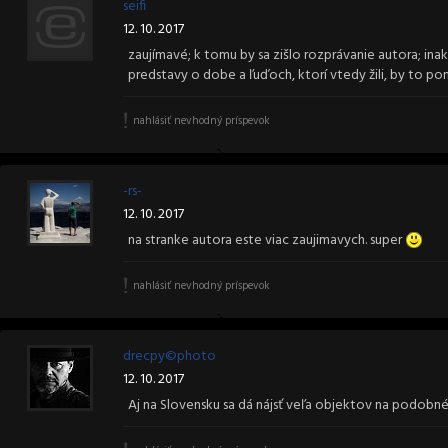
seifi
12. 10. 2017
zaujímavé; k tomu by sa zišlo rozprávanie autora; in
predstavy o dobe a ľuďoch, ktorí vtedy žili, by to p
nahlásiť nevhodný príspevok
-rs-
12. 10. 2017
na stranke autora este viac zaujimavych. super
nahlásiť nevhodný príspevok
drecpy©photo
12. 10. 2017
Aj na Slovensku sa dá nájsť veľa objektov na podobné