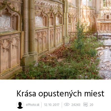
Krása opustených miest
ePhoto.sk
12. 10. 2017
24243
20