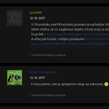
jozef84
12. 10. 2017
V Chorvátsku nad Plitvickými jazerami sa nachádza Vi
Srbmi chátra. Je to zaujímavý objekt, ktorý stojí za náv
Tu je link:
http://yugosfera.blogspot.sk/2013/08/prep
A ešte pár fotiek z môjho prieskumu:
https://www.fa
set=a.4385519611855.1073741892.1704233610&type=1
nahlásiť nevhodný príspevok
Krtko fotografom
13. 10. 2017
Fotky pekne, tam je sprejerom vstup asi zakazany
nahlásiť nevhodný príspevok