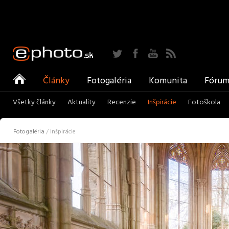
Twitter
Facebook
YouTube
RSS
ePhoto
Články
Fotogaléria
Komunita
Fóru
Všetky články
Aktuality
Recenzie
Inšpirácie
Fotoškola
Fotogaléria
/
Inšpirácie