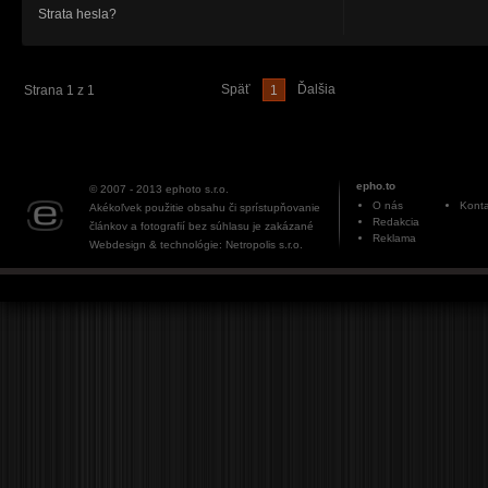
Strata hesla?
Späť
Ďalšia
Strana 1 z 1
1
epho.to
© 2007 - 2013
ephoto s.r.o.
O nás
Konta
Akékoľvek použitie obsahu či sprístupňovanie
Redakcia
článkov a fotografií bez súhlasu je zakázané
Reklama
Webdesign & technológie: Netropolis s.r.o.