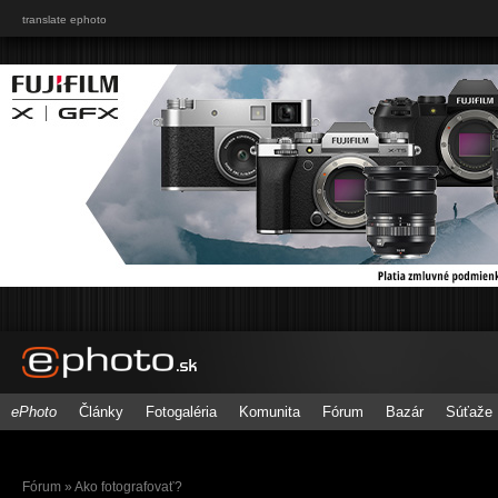
translate ephoto
ePhoto
Články
Fotogaléria
Komunita
Fórum
Bazár
Súťaže
Fórum
» Ako fotografovať?