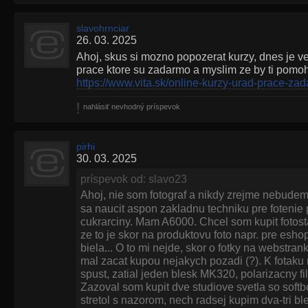
slavohrnciar
26. 03. 2025
Ahoj, skus si mozno popozerat kurzy, dnes je ve
prace ktore su zadarmo a myslim ze by ti pomohl
https://www.vita.sk/online-kurzy-urad-prace-za
nahlásiť nevhodný príspevok
pirhi
30. 03. 2025
príspevok od: slavo23
Ahoj, nie som fotograf a nikdy zrejme nebude
sa naucit aspon zakladnu techniku pre fotenie po
cukrarciny. Mam A6000. Chcel som kupit fotost
ze to je skor na produktovu foto napr. pre esh
biela... O to mi nejde, skor o fotky na webstra
mal zacat kupou nejakych pozadi (?). K fotaku 
spust, zatial jeden blesk MK320, polarizacny fil
Zazoval som kupit dve studiove svetla so soft
stretol s nazorom, nech radsej kupim dva-tri b