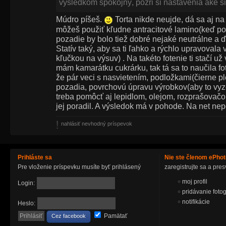
výsledkom spokojný, pozri si nastavenia aké si
Múdro píšeš.
Torta nikde neujde, dá sa aj na
môžeš použiť kľudne antracitové lamino(keď poc
pozadie by bolo tiež dobré nejaké neutrálne a ď
Statív taký, aby sa ti ľahko a rýchlo upravovala
kľučkou na výsuv) . Na takéto fotenie ti stačí u
mám kamarátku cukrárku, tak tá sa to naučila fot
že pár veci s nasvietením, podložkami(čierne plex
pozadia, povrchovú úpravu výrobkov(aby to vyze
treba pomôcť aj lepidlom, olejom, rozprašovač
jej poradil. A výsledok má v pohode. Na net nep
nahlásiť nevhodný príspevok
Prihláste sa
Nie ste členom ePho
Pre vloženie príspevku musíte byť prihlásený
zaregistrujte sa a pr
moj profil
Login:
pridávanie fotog
notifikácie
Heslo:
Pamätať
Cez facebook