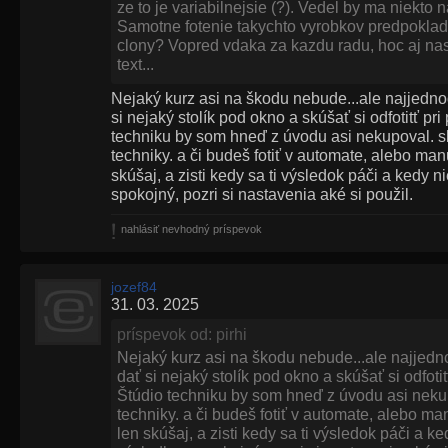
ze to je variabilnejsie (?). Vedel by ma niekt
Samotne fotenie takychto vyrobkov predpoklada
clony? Vopred vdaka za kazdu radu, hoc aj na
text...
Nejaký kurz asi na škodu nebude...ale najjednod
si nejaký stolík pod okno a skúšať si odfotitť pr
techniku by som hneď z úvodu asi nekupoval. 
techniky. a či budeš fotiť v automate, alebo man
skúšaj, a zisti kedy sa ti výsledok páči a kedy 
spokojný, pozri si nastavenia aké si použil.
nahlásiť nevhodný príspevok
jozef84
31. 03. 2025
príspevok od: pirhi
Nejaký kurz asi na škodu nebude...ale najjedno
dať si nejaký stolík pod okno a skúšať si odfoti
Štúdio techniku by som hneď z úvodu asi neku
techniky. a či budeš fotiť v automate, alebo ma
len skúšaj, a zisti kedy sa ti výsledok páči a k