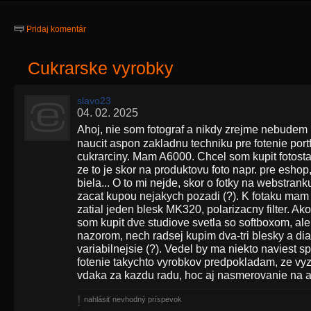
Pridaj komentár
Cukrarske vyrobky
slavo23
04. 02. 2025
Ahoj, nie som fotograf a nikdy zrejme nebudem
naucit aspon zakladnu techniku pre fotenie portfo
cukrarciny. Mam A6000. Chcel som kupit fotosta
ze to je skor na produktovu foto napr. pre esho
biela... O to mi nejde, skor o fotky na webstra
zacat kupou nejakych pozadi (?). K fotaku mam e
zatial jeden blesk MK320, polarizacny filter. Ak
som kupit dve studiove svetla so softboxom, ale
nazorom, nech radsej kupim dva-tri blesky a dia
variabilnejsie (?). Vedel by ma niekto navies
fotenie takychto vyrobkov predpokladam, ze vyz
vdaka za kazdu radu, hoc aj nasmerovanie na ang
nahlásiť nevhodný príspevok