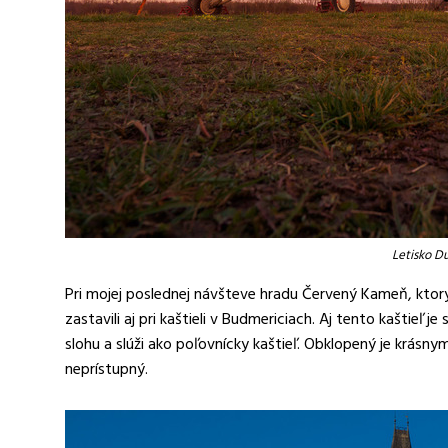
Letisko D
Pri mojej poslednej návšteve hradu Červený Kameň, kt
zastavili aj pri kaštieli v Budmericiach. Aj tento kaštieľ
slohu a slúži ako poľovnícky kaštieľ. Obklopený je krásn
neprístupný.