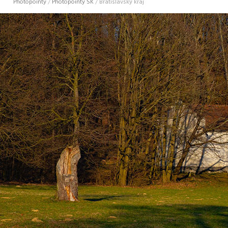
Photopointy
/
Photopointy SK
/
Bratislavský kraj