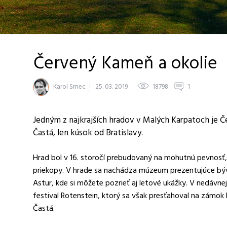
Červený Kameň a okolie
Karol Srnec
25. 03. 2019
18798
1
Jedným z najkrajších hradov v Malých Karpatoch je Č
Častá, len kúsok od Bratislavy.
Hrad bol v 16. storočí prebudovaný na mohutnú pevnosť
priekopy. V hrade sa nachádza múzeum prezentujúce bývan
Astur, kde si môžete pozrieť aj letové ukážky. V nedávne
festival Rotenstein, ktorý sa však presťahoval na zámok H
Častá.