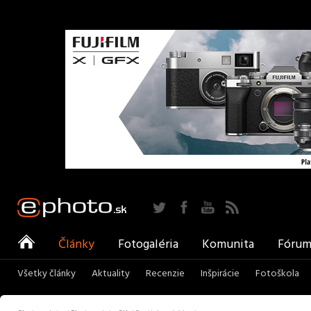
Twitter
Facebook
YouTube
RSS
ePhoto
Články
Fotogaléria
Komunita
Fóru
Všetky články
Aktuality
Recenzie
Inšpirácie
Fotoškola