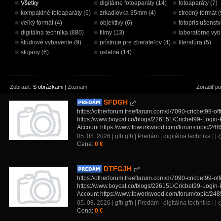
Všetky
digitálne fotoaparáty
(14)
fotoaparáty
(7)
kompaktné fotoaparáty
(6)
zrkadlovka 35mm
(4)
stredný formát
(
veľký formát
(4)
objektívy
(6)
fotopríslušenst
digitálna technika
(880)
filmy
(13)
laboratórne vy
štúdiové vybavenie
(9)
prístroje pre zberateľov
(4)
literatúra
(5)
stojany
(6)
ostatné
(14)
Zobraziť:
S obrázkami
|
Zoznam
Zoradiť p
SFDGH
https://otherforum.freeflarum.com/d/7090-cricbet99-of
https://www.boycat.co/blogs/226151/Cricbet99-Login
Account https://www.tbworkwood.com/forum/topic/248
05. 08. 2026
| gfh gfh |
Predám
|
digitálna technika
|
|
Cena:
0 €
DTFGJH
https://otherforum.freeflarum.com/d/7090-cricbet99-of
https://www.boycat.co/blogs/226151/Cricbet99-Login
Account https://www.tbworkwood.com/forum/topic/248
05. 08. 2026
| gfh gfh |
Predám
|
digitálna technika
|
|
Cena:
0 €