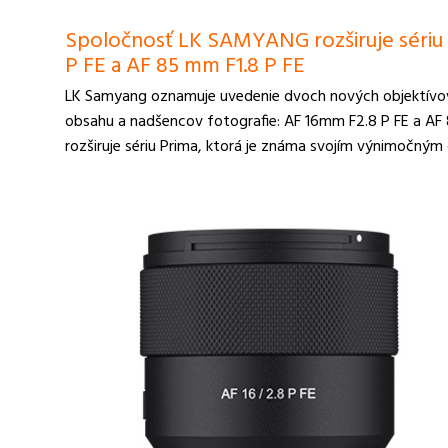
Spoločnosť LK SAMYANG rozširuje sériu 
P FE a AF 85 mm F1.8 P FE
LK Samyang oznamuje uvedenie dvoch nových objektívov 
obsahu a nadšencov fotografie: AF 16mm F2.8 P FE a AF 
rozširuje sériu Prima, ktorá je známa svojím výnimočný