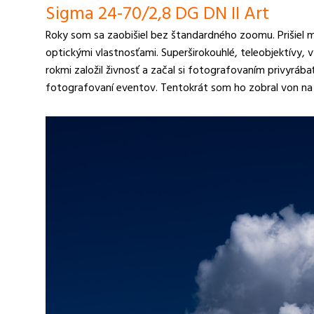
Sigma 24-70/2,8 DG DN II Art
Roky som sa zaobišiel bez štandardného zoomu. Prišiel mi
optickými vlastnosťami. Superširokouhlé, teleobjektívy, 
rokmi založil živnosť a začal si fotografovaním privyrábať
fotografovaní eventov. Tentokrát som ho zobral von n