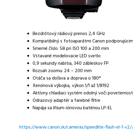
Bezdrôtový rádiový prenos 2,4 GHz
Kompatibilný s fotoaparátmi Canon podporujúcimi
Smerné číslo: 58 pri ISO 100 a 200 mm
Vstavané modelovacie LED svetlo
0,9 sekundy nabitia, 340 zábleskov FP
Rozsah zoomu: 24 – 200 mm
Otáča sa doľava a doprava o 180°
Xenónová výbojka, výkon 1/1 až 1/8192
Aktívny chladiaci systém odolný voči poveterno
Odrazový adaptér a farebné filtre
Napája sa lítium-iónovou batériou LP-EL
https://www.canon.sk/cameras/speedlite-flash-el-1-v2/