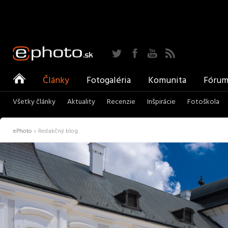
Twitter
Facebook
YouTube
RSS
ePhoto
Články
Fotogaléria
Komunita
Fóru
Všetky články
Aktuality
Recenzie
Inšpirácie
Fotoškola
ePhoto
»
Redakčný blog