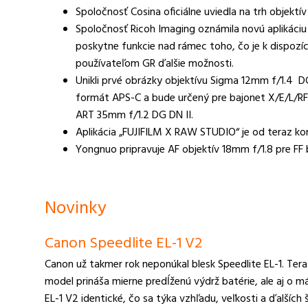
Spoločnosť Cosina oficiálne uviedla na trh objekt
Spoločnosť Ricoh Imaging oznámila novú aplikáciu
poskytne funkcie nad rámec toho, čo je k dispozíci
používateľom GR ďalšie možnosti.
Unikli prvé obrázky objektívu Sigma 12mm f/1.4 
formát APS-C a bude určený pre bajonet X/E/L/RF
ART 35mm f/1.2 DG DN II.
Aplikácia „FUJIFILM X RAW STUDIO“ je od teraz k
Yongnuo pripravuje AF objektív 18mm f/1.8 pre FF
Novinky
Canon Speedlite EL-1 V2
Canon už takmer rok neponúkal blesk Speedlite EL-1. Tera
model prináša mierne predĺženú výdrž batérie, ale aj o 
EL-1 V2 identické, čo sa týka vzhľadu, veľkosti a ďalších 