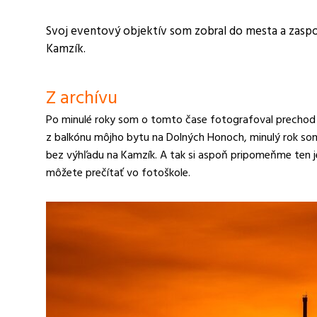
Svoj eventový objektív som zobral do mesta a zaspo
Kamzík.
Z archívu
Po minulé roky som o tomto čase fotografoval prechod 
z balkónu môjho bytu na Dolných Honoch, minulý rok som 
bez výhľadu na Kamzík. A tak si aspoň pripomeňme ten j
môžete prečítať vo fotoškole.