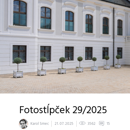
Fotostĺpček 29/2025
Karol Srnec
21. 07. 2025
3562
15